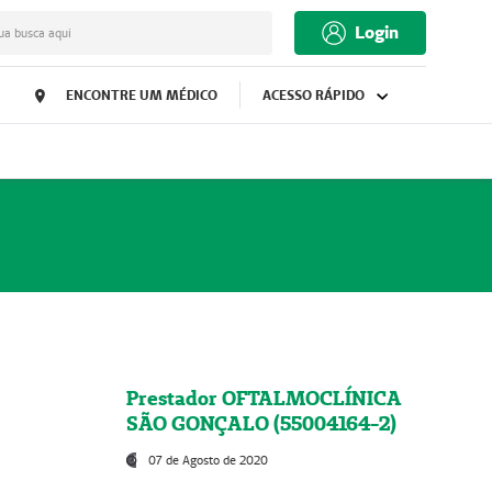
Login
ua busca aqui
ENCONTRE UM MÉDICO
ACESSO RÁPIDO
Prestador OFTALMOCLÍNICA
SÃO GONÇALO (55004164-2)
07 de Agosto de 2020