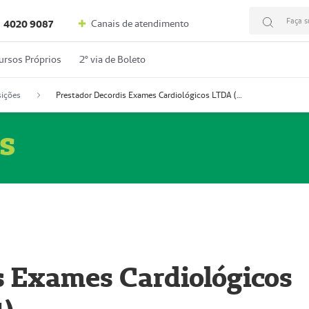
Faça s
Canais de atendimento
4020 9087
ursos Próprios
2º via de Boleto
ições
Prestador Decordis Exames Cardiológicos LTDA (51004347-4)
s
s Exames Cardiológicos