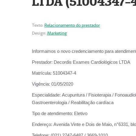
LTDA (51004347-4
Texto:
Relacionamento do prestador
Design:
Marketing
Informamos o novo credenciamento para atendiment
Prestador:
Decordis Exames Cardiológicos LTDA
Matrícula:
51004347-4
Vigência:
01/05/2020
Especialidade:
Acupuntura / Fisioterapia / Fonoaudiolo
Gastroenterologia / Reabilitação cardíaca
Tipo de atendimento:
Eletivo
Endereço:
Avenida Vinte e Dois de Maio, n°6331, blo
Telefone:
(021) 2747-6487 / 3669-1010