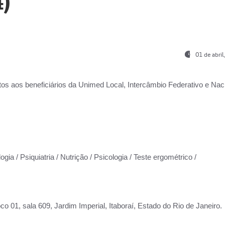
)
01 de abri
os aos beneficiários da
Unimed Local, Intercâmbio Federativo e Naci
gia / Psiquiatria / Nutrição / Psicologia / Teste ergométrico /
co 01, sala 609, Jardim Imperial, Itaboraí, Estado do Rio de Janeiro.