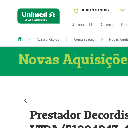
0800 970 9087
SAC
Unimed - LF
Cliente
Rec
Acesso Rápido
Comunicação
Novas Aquis
Novas Aquisiçõe
Prestador Decordi