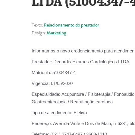
LTDA (51004347-4
Texto:
Relacionamento do prestador
Design:
Marketing
Informamos o novo credenciamento para atendiment
Prestador:
Decordis Exames Cardiológicos LTDA
Matrícula:
51004347-4
Vigência:
01/05/2020
Especialidade:
Acupuntura / Fisioterapia / Fonoaudiolo
Gastroenterologia / Reabilitação cardíaca
Tipo de atendimento:
Eletivo
Endereço:
Avenida Vinte e Dois de Maio, n°6331, blo
Telefone:
(021) 2747-6487 / 3669-1010