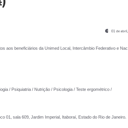
)
01 de abri
os aos beneficiários da
Unimed Local, Intercâmbio Federativo e Naci
gia / Psiquiatria / Nutrição / Psicologia / Teste ergométrico /
co 01, sala 609, Jardim Imperial, Itaboraí, Estado do Rio de Janeiro.