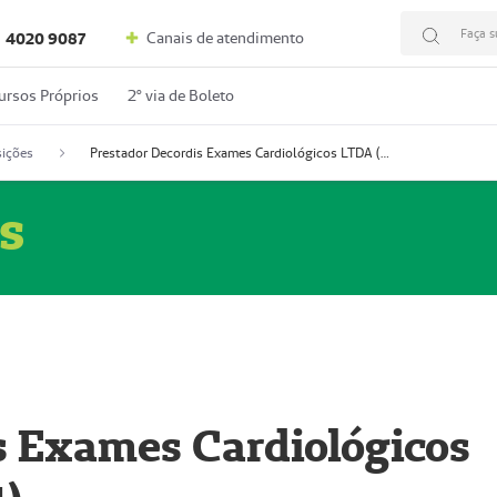
Faça s
Canais de atendimento
4020 9087
ursos Próprios
2º via de Boleto
ições
Prestador Decordis Exames Cardiológicos LTDA (51004347-4)
s
s Exames Cardiológicos