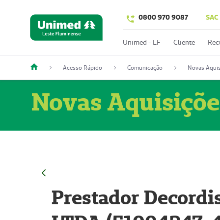
0800 970 9087
SAC
Unimed - LF
Cliente
Rec
Acesso Rápido
Comunicação
Novas Aquis
Novas Aquisiçõe
Prestador Decordi