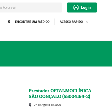
Login
ua busca aqui
ENCONTRE UM MÉDICO
ACESSO RÁPIDO
Prestador OFTALMOCLÍNICA
SÃO GONÇALO (55004164-2)
07 de Agosto de 2020