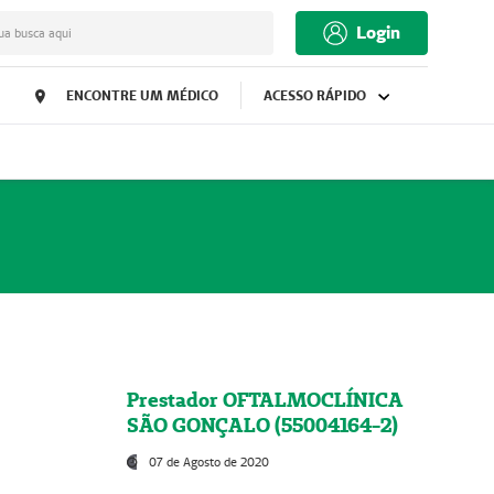
Login
ua busca aqui
ENCONTRE UM MÉDICO
ACESSO RÁPIDO
Prestador OFTALMOCLÍNICA
SÃO GONÇALO (55004164-2)
07 de Agosto de 2020