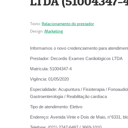
LTDA (51004347-4
Texto:
Relacionamento do prestador
Design:
Marketing
Informamos o novo credenciamento para atendiment
Prestador:
Decordis Exames Cardiológicos LTDA
Matrícula:
51004347-4
Vigência:
01/05/2020
Especialidade:
Acupuntura / Fisioterapia / Fonoaudiolo
Gastroenterologia / Reabilitação cardíaca
Tipo de atendimento:
Eletivo
Endereço:
Avenida Vinte e Dois de Maio, n°6331, blo
Telefone:
(021) 2747-6487 / 3669-1010