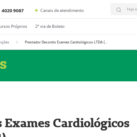
Faça s
Canais de atendimento
4020 9087
ursos Próprios
2º via de Boleto
ições
Prestador Decordis Exames Cardiológicos LTDA (51004347-4)
s
s Exames Cardiológicos