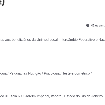
)
01 de abri
os aos beneficiários da
Unimed Local, Intercâmbio Federativo e Naci
gia / Psiquiatria / Nutrição / Psicologia / Teste ergométrico /
co 01, sala 609, Jardim Imperial, Itaboraí, Estado do Rio de Janeiro.