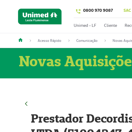
0800 970 9087
SAC
Unimed - LF
Cliente
Rec
Acesso Rápido
Comunicação
Novas Aquis
Novas Aquisiçõe
Prestador Decordi