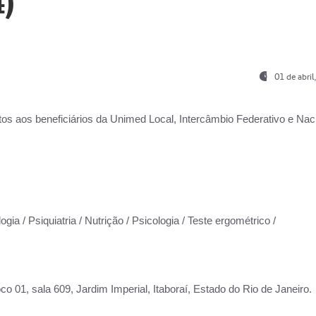
)
01 de abri
os aos beneficiários da
Unimed Local, Intercâmbio Federativo e Naci
gia / Psiquiatria / Nutrição / Psicologia / Teste ergométrico /
co 01, sala 609, Jardim Imperial, Itaboraí, Estado do Rio de Janeiro.