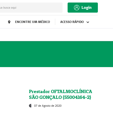
Login
ua busca aqui
ENCONTRE UM MÉDICO
ACESSO RÁPIDO
Prestador OFTALMOCLÍNICA
SÃO GONÇALO (55004164-2)
07 de Agosto de 2020