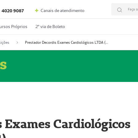
Faça s
Canais de atendimento
4020 9087
ursos Próprios
2º via de Boleto
ições
Prestador Decordis Exames Cardiológicos LTDA (51004347-4)
s
s Exames Cardiológicos