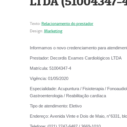
LTDA (51004347-4
Texto:
Relacionamento do prestador
Design:
Marketing
Informamos o novo credenciamento para atendiment
Prestador:
Decordis Exames Cardiológicos LTDA
Matrícula:
51004347-4
Vigência:
01/05/2020
Especialidade:
Acupuntura / Fisioterapia / Fonoaudiolo
Gastroenterologia / Reabilitação cardíaca
Tipo de atendimento:
Eletivo
Endereço:
Avenida Vinte e Dois de Maio, n°6331, blo
Telefone:
(021) 2747-6487 / 3669-1010