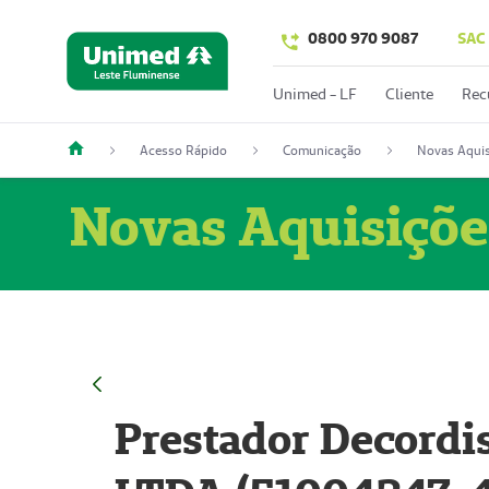
0800 970 9087
SAC
Unimed - LF
Cliente
Rec
Acesso Rápido
Comunicação
Novas Aquis
Novas Aquisiçõe
Prestador Decordi