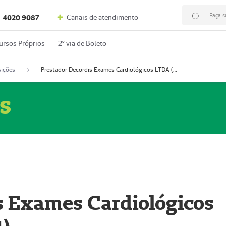
Faça s
Canais de atendimento
4020 9087
ursos Próprios
2º via de Boleto
ições
Prestador Decordis Exames Cardiológicos LTDA (51004347-4)
s
s Exames Cardiológicos