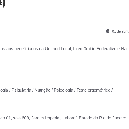
)
01 de abri
os aos beneficiários da
Unimed Local, Intercâmbio Federativo e Naci
gia / Psiquiatria / Nutrição / Psicologia / Teste ergométrico /
co 01, sala 609, Jardim Imperial, Itaboraí, Estado do Rio de Janeiro.