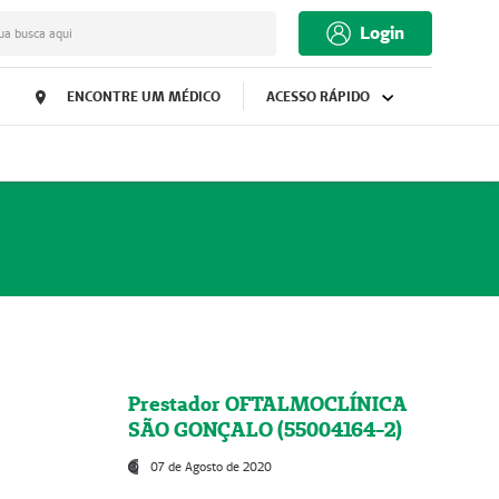
Login
ua busca aqui
ENCONTRE UM MÉDICO
ACESSO RÁPIDO
Prestador OFTALMOCLÍNICA
SÃO GONÇALO (55004164-2)
07 de Agosto de 2020