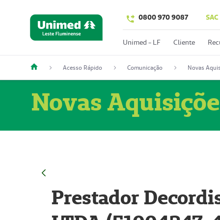
0800 970 9087
SAC
Unimed - LF
Cliente
Rec
Acesso Rápido
Comunicação
Novas Aquis
Novas Aquisiçõe
Prestador Decordi