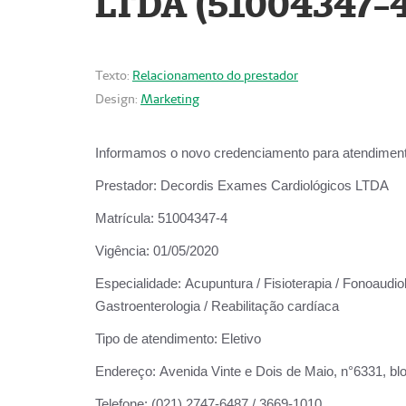
LTDA (51004347-4
Texto:
Relacionamento do prestador
Design:
Marketing
Informamos o novo credenciamento para atendiment
Prestador:
Decordis Exames Cardiológicos LTDA
Matrícula:
51004347-4
Vigência:
01/05/2020
Especialidade:
Acupuntura / Fisioterapia / Fonoaudiolo
Gastroenterologia / Reabilitação cardíaca
Tipo de atendimento:
Eletivo
Endereço:
Avenida Vinte e Dois de Maio, n°6331, blo
Telefone:
(021) 2747-6487 / 3669-1010