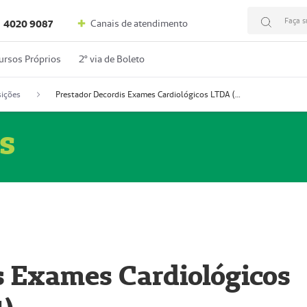
Faça s
Canais de atendimento
4020 9087
ursos Próprios
2º via de Boleto
ições
Prestador Decordis Exames Cardiológicos LTDA (51004347-4)
s
s Exames Cardiológicos