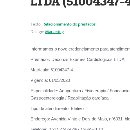
LTDA (51004347-4
Texto:
Relacionamento do prestador
Design:
Marketing
Informamos o novo credenciamento para atendiment
Prestador:
Decordis Exames Cardiológicos LTDA
Matrícula:
51004347-4
Vigência:
01/05/2020
Especialidade:
Acupuntura / Fisioterapia / Fonoaudiolo
Gastroenterologia / Reabilitação cardíaca
Tipo de atendimento:
Eletivo
Endereço:
Avenida Vinte e Dois de Maio, n°6331, blo
Telefone:
(021) 2747-6487 / 3669-1010