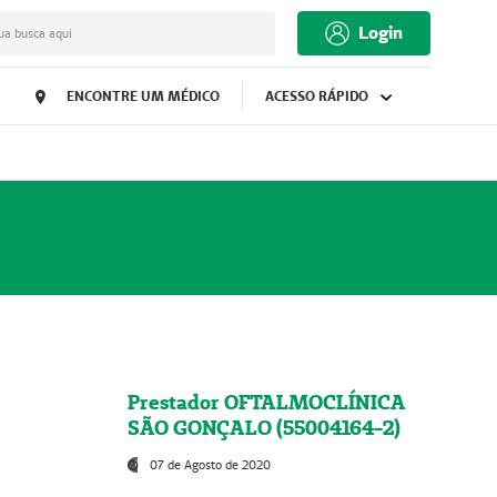
Login
ua busca aqui
ENCONTRE UM MÉDICO
ACESSO RÁPIDO
Prestador OFTALMOCLÍNICA
SÃO GONÇALO (55004164-2)
07 de Agosto de 2020