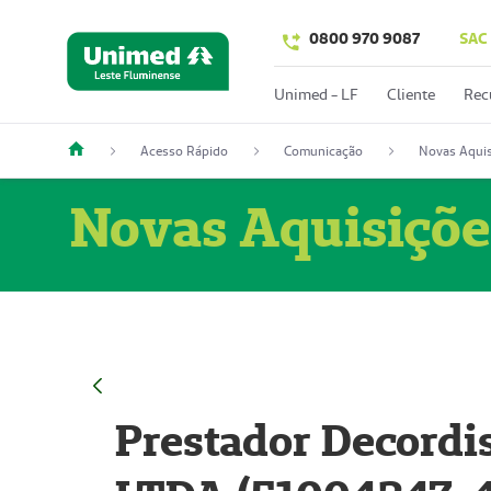
0800 970 9087
SAC
Unimed - LF
Cliente
Rec
Acesso Rápido
Comunicação
Novas Aquis
Novas Aquisiçõe
Prestador Decordi