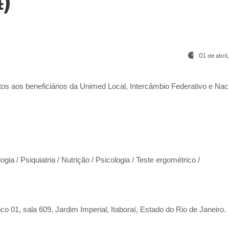
)
01 de abri
os aos beneficiários da
Unimed Local, Intercâmbio Federativo e Naci
gia / Psiquiatria / Nutrição / Psicologia / Teste ergométrico /
co 01, sala 609, Jardim Imperial, Itaboraí, Estado do Rio de Janeiro.