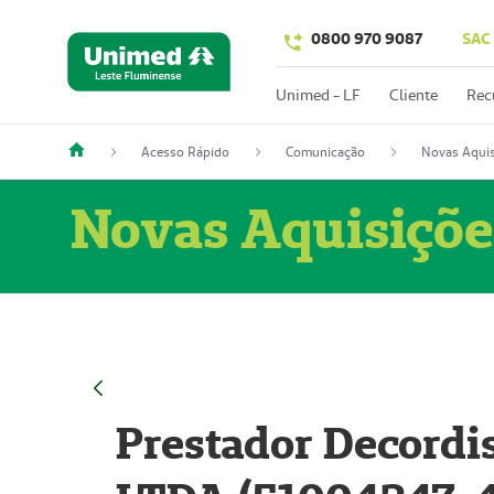
0800 970 9087
SAC
Unimed - LF
Cliente
Rec
Acesso Rápido
Comunicação
Novas Aquis
Novas Aquisiçõe
Prestador Decordi