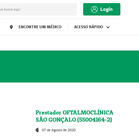
Login
ua busca aqui
ENCONTRE UM MÉDICO
ACESSO RÁPIDO
Prestador OFTALMOCLÍNICA
SÃO GONÇALO (55004164-2)
07 de Agosto de 2020