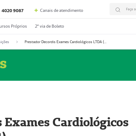
Faça s
Canais de atendimento
4020 9087
ursos Próprios
2º via de Boleto
ições
Prestador Decordis Exames Cardiológicos LTDA (51004347-4)
s
s Exames Cardiológicos