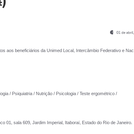
)
01 de abri
os aos beneficiários da
Unimed Local, Intercâmbio Federativo e Naci
gia / Psiquiatria / Nutrição / Psicologia / Teste ergométrico /
co 01, sala 609, Jardim Imperial, Itaboraí, Estado do Rio de Janeiro.