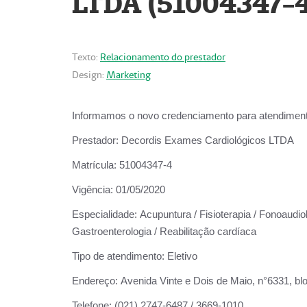
LTDA (51004347-4
Texto:
Relacionamento do prestador
Design:
Marketing
Informamos o novo credenciamento para atendiment
Prestador:
Decordis Exames Cardiológicos LTDA
Matrícula:
51004347-4
Vigência:
01/05/2020
Especialidade:
Acupuntura / Fisioterapia / Fonoaudiolo
Gastroenterologia / Reabilitação cardíaca
Tipo de atendimento:
Eletivo
Endereço:
Avenida Vinte e Dois de Maio, n°6331, blo
Telefone:
(021) 2747-6487 / 3669-1010