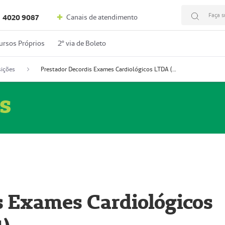
Faça s
Canais de atendimento
4020 9087
ursos Próprios
2º via de Boleto
ições
Prestador Decordis Exames Cardiológicos LTDA (51004347-4)
s
s Exames Cardiológicos