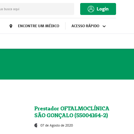
Login
ua busca aqui
ENCONTRE UM MÉDICO
ACESSO RÁPIDO
Prestador OFTALMOCLÍNICA
SÃO GONÇALO (55004164-2)
07 de Agosto de 2020