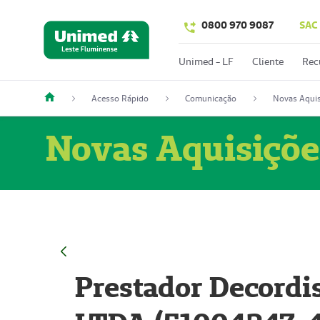
0800 970 9087
SAC
Unimed - LF
Cliente
Rec
Acesso Rápido
Comunicação
Novas Aquis
Novas Aquisiçõe
Prestador Decordi