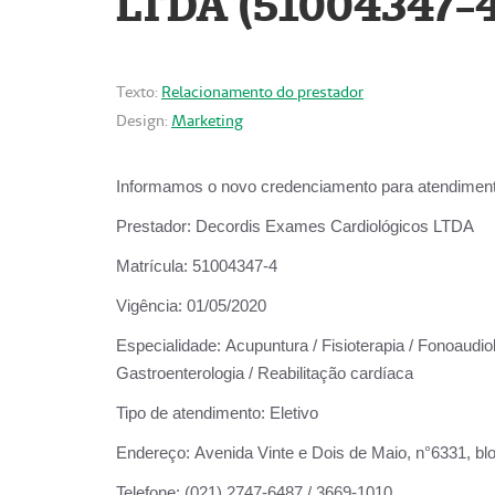
LTDA (51004347-4
Texto:
Relacionamento do prestador
Design:
Marketing
Informamos o novo credenciamento para atendiment
Prestador:
Decordis Exames Cardiológicos LTDA
Matrícula:
51004347-4
Vigência:
01/05/2020
Especialidade:
Acupuntura / Fisioterapia / Fonoaudiolo
Gastroenterologia / Reabilitação cardíaca
Tipo de atendimento:
Eletivo
Endereço:
Avenida Vinte e Dois de Maio, n°6331, blo
Telefone:
(021) 2747-6487 / 3669-1010