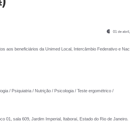
)
01 de abri
os aos beneficiários da
Unimed Local, Intercâmbio Federativo e Naci
gia / Psiquiatria / Nutrição / Psicologia / Teste ergométrico /
co 01, sala 609, Jardim Imperial, Itaboraí, Estado do Rio de Janeiro.