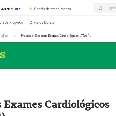
Faça s
Canais de atendimento
4020 9087
ursos Próprios
2º via de Boleto
ições
Prestador Decordis Exames Cardiológicos LTDA (51004347-4)
s
s Exames Cardiológicos