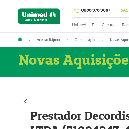
0800 970 9087
SAC
Unimed - LF
Cliente
Rec
Acesso Rápido
Comunicação
Novas Aquis
Novas Aquisiçõe
Prestador Decordi