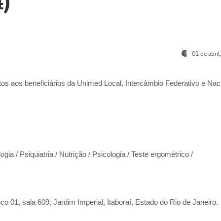
)
01 de abri
os aos beneficiários da
Unimed Local, Intercâmbio Federativo e Naci
gia / Psiquiatria / Nutrição / Psicologia / Teste ergométrico /
co 01, sala 609, Jardim Imperial, Itaboraí, Estado do Rio de Janeiro.