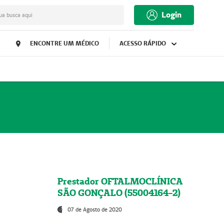
Login
ua busca aqui
ENCONTRE UM MÉDICO
ACESSO RÁPIDO
Prestador OFTALMOCLÍNICA
SÃO GONÇALO (55004164-2)
07 de Agosto de 2020