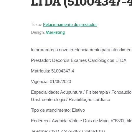
LTDA (51004347-4
Texto:
Relacionamento do prestador
Design:
Marketing
Informamos o novo credenciamento para atendiment
Prestador:
Decordis Exames Cardiológicos LTDA
Matrícula:
51004347-4
Vigência:
01/05/2020
Especialidade:
Acupuntura / Fisioterapia / Fonoaudiolo
Gastroenterologia / Reabilitação cardíaca
Tipo de atendimento:
Eletivo
Endereço:
Avenida Vinte e Dois de Maio, n°6331, blo
Telefone:
(021) 2747-6487 / 3669-1010