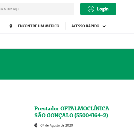
Login
ua busca aqui
ENCONTRE UM MÉDICO
ACESSO RÁPIDO
Prestador OFTALMOCLÍNICA
SÃO GONÇALO (55004164-2)
07 de Agosto de 2020