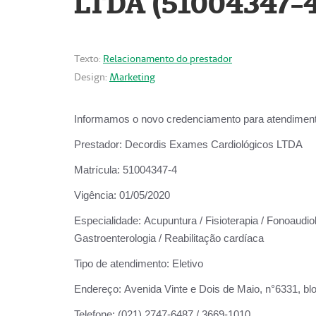
LTDA (51004347-4
Texto:
Relacionamento do prestador
Design:
Marketing
Informamos o novo credenciamento para atendiment
Prestador:
Decordis Exames Cardiológicos LTDA
Matrícula:
51004347-4
Vigência:
01/05/2020
Especialidade:
Acupuntura / Fisioterapia / Fonoaudiolo
Gastroenterologia / Reabilitação cardíaca
Tipo de atendimento:
Eletivo
Endereço:
Avenida Vinte e Dois de Maio, n°6331, blo
Telefone:
(021) 2747-6487 / 3669-1010