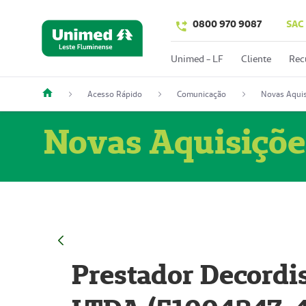
0800 970 9087
SAC
Unimed - LF
Cliente
Rec
Acesso Rápido
Comunicação
Novas Aquis
Novas Aquisiçõe
Prestador Decordi