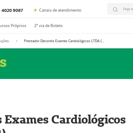
Faça s
Canais de atendimento
4020 9087
ursos Próprios
2º via de Boleto
ições
Prestador Decordis Exames Cardiológicos LTDA (51004347-4)
s
s Exames Cardiológicos