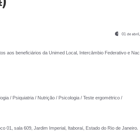
)
01 de abri
os aos beneficiários da
Unimed Local, Intercâmbio Federativo e Naci
gia / Psiquiatria / Nutrição / Psicologia / Teste ergométrico /
co 01, sala 609, Jardim Imperial, Itaboraí, Estado do Rio de Janeiro.