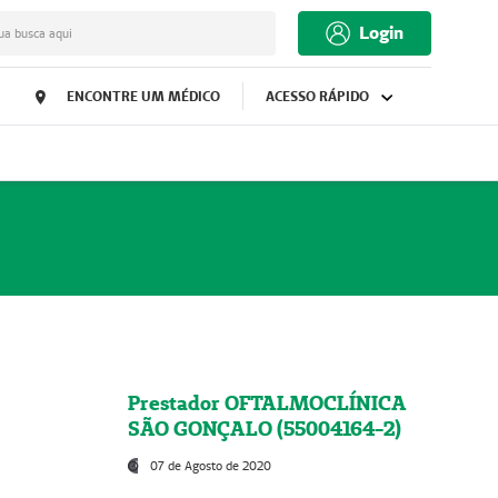
Login
ua busca aqui
ENCONTRE UM MÉDICO
ACESSO RÁPIDO
Prestador OFTALMOCLÍNICA
SÃO GONÇALO (55004164-2)
07 de Agosto de 2020