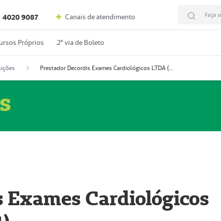
Faça s
Canais de atendimento
4020 9087
ursos Próprios
2º via de Boleto
ições
Prestador Decordis Exames Cardiológicos LTDA (51004347-4)
s
s Exames Cardiológicos