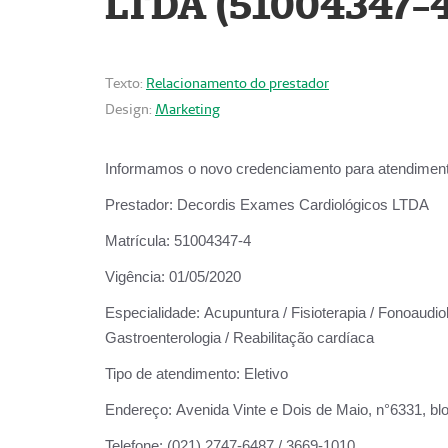
LTDA (51004347-4
Texto:
Relacionamento do prestador
Design:
Marketing
Informamos o novo credenciamento para atendiment
Prestador:
Decordis Exames Cardiológicos LTDA
Matrícula:
51004347-4
Vigência:
01/05/2020
Especialidade:
Acupuntura / Fisioterapia / Fonoaudiolo
Gastroenterologia / Reabilitação cardíaca
Tipo de atendimento:
Eletivo
Endereço:
Avenida Vinte e Dois de Maio, n°6331, blo
Telefone:
(021) 2747-6487 / 3669-1010