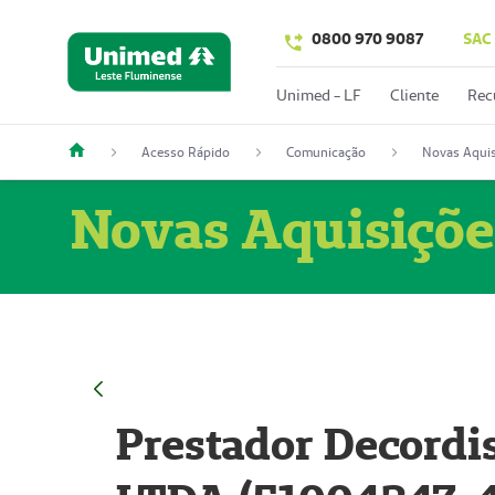
0800 970 9087
SAC
Unimed - LF
Cliente
Rec
Acesso Rápido
Comunicação
Novas Aquis
Novas Aquisiçõe
Prestador Decordi