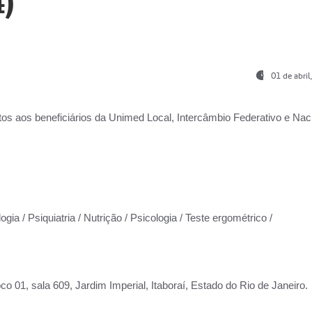
)
01 de abri
os aos beneficiários da
Unimed Local, Intercâmbio Federativo e Naci
gia / Psiquiatria / Nutrição / Psicologia / Teste ergométrico /
co 01, sala 609, Jardim Imperial, Itaboraí, Estado do Rio de Janeiro.