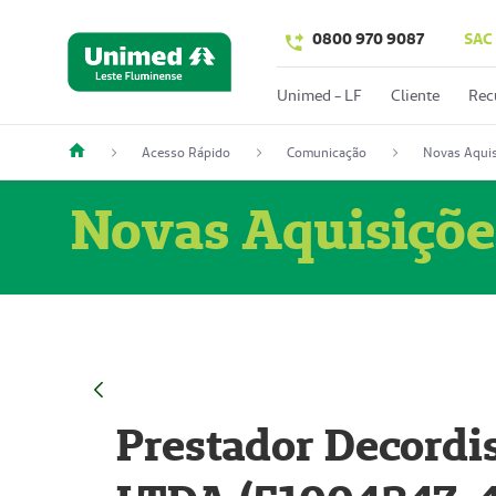
0800 970 9087
SAC
Unimed - LF
Cliente
Rec
Acesso Rápido
Comunicação
Novas Aquis
Novas Aquisiçõe
Prestador Decordi