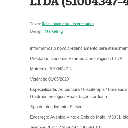
LTDA (51004347-4
Texto:
Relacionamento do prestador
Design:
Marketing
Informamos o novo credenciamento para atendiment
Prestador:
Decordis Exames Cardiológicos LTDA
Matrícula:
51004347-4
Vigência:
01/05/2020
Especialidade:
Acupuntura / Fisioterapia / Fonoaudiolo
Gastroenterologia / Reabilitação cardíaca
Tipo de atendimento:
Eletivo
Endereço:
Avenida Vinte e Dois de Maio, n°6331, blo
Telefone:
(021) 2747-6487 / 3669-1010