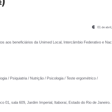
)
01 de abri
os aos beneficiários da
Unimed Local, Intercâmbio Federativo e Naci
gia / Psiquiatria / Nutrição / Psicologia / Teste ergométrico /
co 01, sala 609, Jardim Imperial, Itaboraí, Estado do Rio de Janeiro.