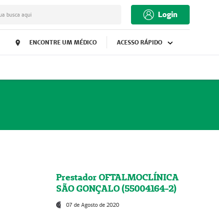
Login
ua busca aqui
ENCONTRE UM MÉDICO
ACESSO RÁPIDO
Prestador OFTALMOCLÍNICA
SÃO GONÇALO (55004164-2)
07 de Agosto de 2020