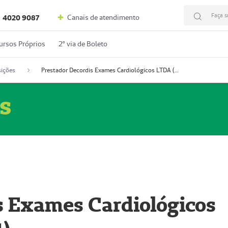
Faça s
Canais de atendimento
4020 9087
ursos Próprios
2º via de Boleto
ições
Prestador Decordis Exames Cardiológicos LTDA (51004347-4)
s
s Exames Cardiológicos