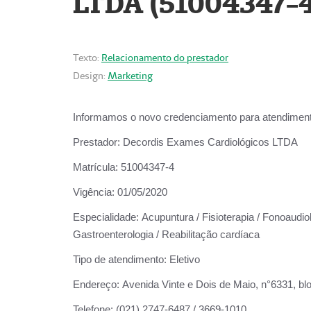
LTDA (51004347-4
Texto:
Relacionamento do prestador
Design:
Marketing
Informamos o novo credenciamento para atendiment
Prestador:
Decordis Exames Cardiológicos LTDA
Matrícula:
51004347-4
Vigência:
01/05/2020
Especialidade:
Acupuntura / Fisioterapia / Fonoaudiolo
Gastroenterologia / Reabilitação cardíaca
Tipo de atendimento:
Eletivo
Endereço:
Avenida Vinte e Dois de Maio, n°6331, blo
Telefone:
(021) 2747-6487 / 3669-1010