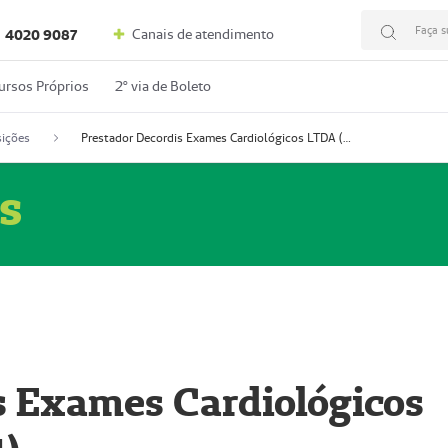
Faça s
Canais de atendimento
4020 9087
ursos Próprios
2º via de Boleto
ições
Prestador Decordis Exames Cardiológicos LTDA (51004347-4)
s
s Exames Cardiológicos