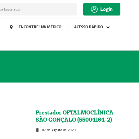
Login
ua busca aqui
ENCONTRE UM MÉDICO
ACESSO RÁPIDO
Prestador OFTALMOCLÍNICA
SÃO GONÇALO (55004164-2)
07 de Agosto de 2020