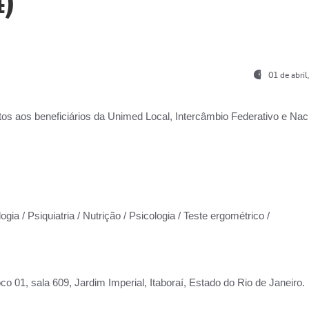
)
01 de abri
os aos beneficiários da
Unimed Local, Intercâmbio Federativo e Naci
gia / Psiquiatria / Nutrição / Psicologia / Teste ergométrico /
co 01, sala 609, Jardim Imperial, Itaboraí, Estado do Rio de Janeiro.