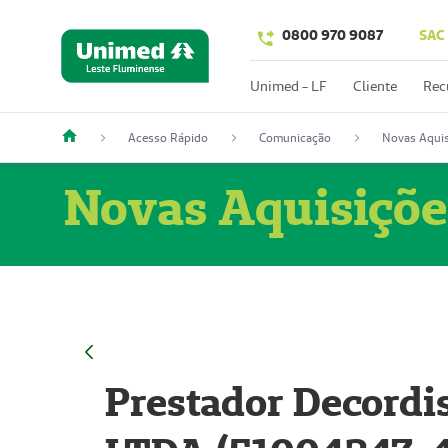
0800 970 9087
SAC
Unimed - LF
Cliente
Rec
Acesso Rápido
Comunicação
Novas Aquis
Novas Aquisiçõe
Prestador Decordi