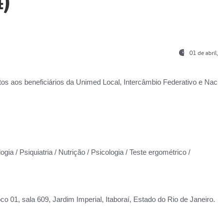
)
01 de abri
os aos beneficiários da
Unimed Local, Intercâmbio Federativo e Naci
gia / Psiquiatria / Nutrição / Psicologia / Teste ergométrico /
co 01, sala 609, Jardim Imperial, Itaboraí, Estado do Rio de Janeiro.