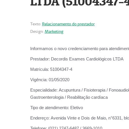
LTDA (51004347-4
Texto:
Relacionamento do prestador
Design:
Marketing
Informamos o novo credenciamento para atendiment
Prestador:
Decordis Exames Cardiológicos LTDA
Matrícula:
51004347-4
Vigência:
01/05/2020
Especialidade:
Acupuntura / Fisioterapia / Fonoaudiolo
Gastroenterologia / Reabilitação cardíaca
Tipo de atendimento:
Eletivo
Endereço:
Avenida Vinte e Dois de Maio, n°6331, blo
Telefone:
(021) 2747-6487 / 3669-1010