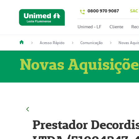
0800 970 9087
SAC
Unimed - LF
Cliente
Rec
Acesso Rápido
Comunicação
Novas Aquis
Novas Aquisiçõe
Prestador Decordi