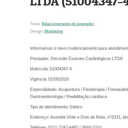
LTDA (51004347-4
Texto:
Relacionamento do prestador
Design:
Marketing
Informamos o novo credenciamento para atendiment
Prestador:
Decordis Exames Cardiológicos LTDA
Matrícula:
51004347-4
Vigência:
01/05/2020
Especialidade:
Acupuntura / Fisioterapia / Fonoaudiolo
Gastroenterologia / Reabilitação cardíaca
Tipo de atendimento:
Eletivo
Endereço:
Avenida Vinte e Dois de Maio, n°6331, blo
Telefone:
(021) 2747-6487 / 3669-1010