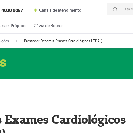
Faça s
Canais de atendimento
4020 9087
ursos Próprios
2º via de Boleto
ições
Prestador Decordis Exames Cardiológicos LTDA (51004347-4)
s
s Exames Cardiológicos