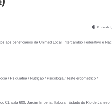
)
01 de abri
os aos beneficiários da
Unimed Local, Intercâmbio Federativo e Naci
gia / Psiquiatria / Nutrição / Psicologia / Teste ergométrico /
co 01, sala 609, Jardim Imperial, Itaboraí, Estado do Rio de Janeiro.