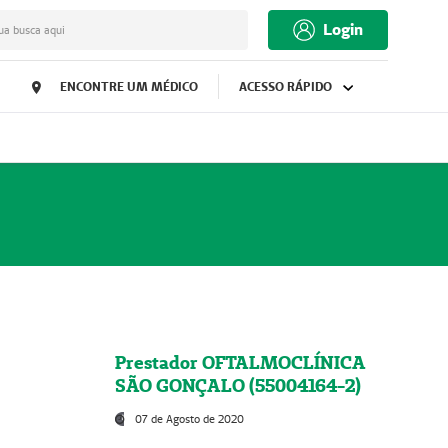
Login
ua busca aqui
ENCONTRE UM MÉDICO
ACESSO RÁPIDO
Prestador OFTALMOCLÍNICA
SÃO GONÇALO (55004164-2)
07 de Agosto de 2020