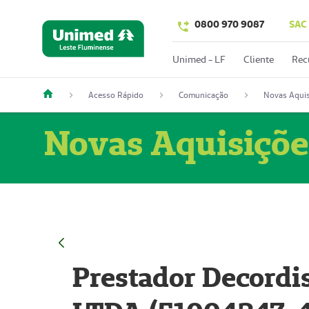
0800 970 9087
SAC
Unimed - LF
Cliente
Rec
Acesso Rápido
Comunicação
Novas Aquis
Novas Aquisiçõe
Prestador Decordi