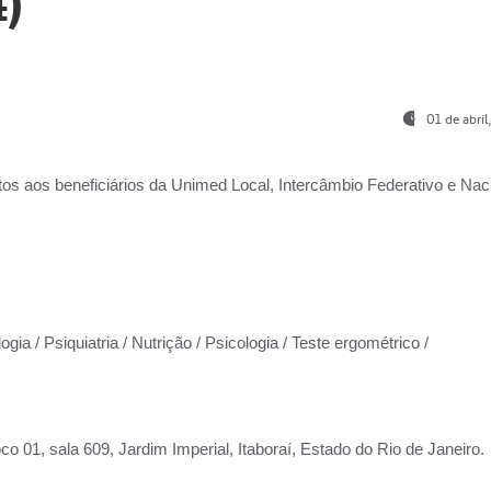
)
01 de abri
os aos beneficiários da
Unimed Local, Intercâmbio Federativo e Naci
gia / Psiquiatria / Nutrição / Psicologia / Teste ergométrico /
co 01, sala 609, Jardim Imperial, Itaboraí, Estado do Rio de Janeiro.