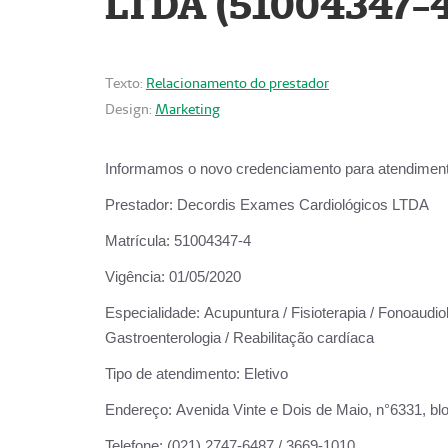
LTDA (51004347-4
Texto:
Relacionamento do prestador
Design:
Marketing
Informamos o novo credenciamento para atendiment
Prestador:
Decordis Exames Cardiológicos LTDA
Matrícula:
51004347-4
Vigência:
01/05/2020
Especialidade:
Acupuntura / Fisioterapia / Fonoaudiolo
Gastroenterologia / Reabilitação cardíaca
Tipo de atendimento:
Eletivo
Endereço:
Avenida Vinte e Dois de Maio, n°6331, blo
Telefone:
(021) 2747-6487 / 3669-1010