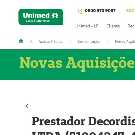
0800 970 9087
SAC
Unimed - LF
Cliente
Rec
Acesso Rápido
Comunicação
Novas Aquis
Novas Aquisiçõe
Prestador Decordi