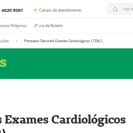
Faça s
Canais de atendimento
4020 9087
ursos Próprios
2º via de Boleto
ições
Prestador Decordis Exames Cardiológicos LTDA (51004347-4)
s
s Exames Cardiológicos