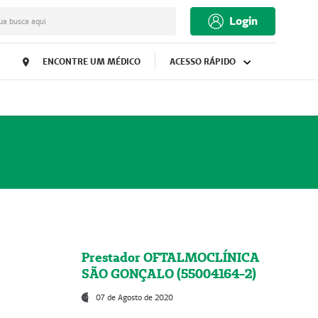
Login
ua busca aqui
ENCONTRE UM MÉDICO
ACESSO RÁPIDO
Prestador OFTALMOCLÍNICA
SÃO GONÇALO (55004164-2)
07 de Agosto de 2020