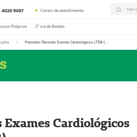
Faça s
Canais de atendimento
4020 9087
ursos Próprios
2º via de Boleto
ições
Prestador Decordis Exames Cardiológicos LTDA (51004347-4)
s
s Exames Cardiológicos