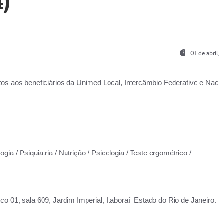
)
01 de abri
os aos beneficiários da
Unimed Local, Intercâmbio Federativo e Naci
gia / Psiquiatria / Nutrição / Psicologia / Teste ergométrico /
co 01, sala 609, Jardim Imperial, Itaboraí, Estado do Rio de Janeiro.