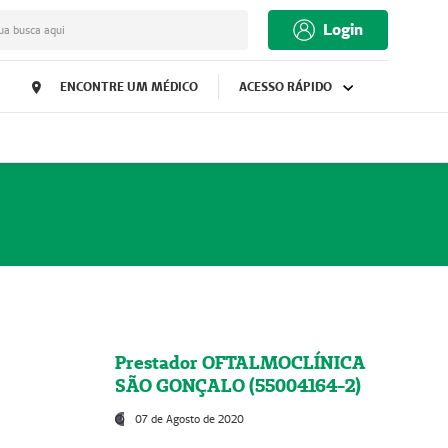
Login
ua busca aqui
ENCONTRE UM MÉDICO
ACESSO RÁPIDO
Prestador OFTALMOCLÍNICA
SÃO GONÇALO (55004164-2)
07 de Agosto de 2020