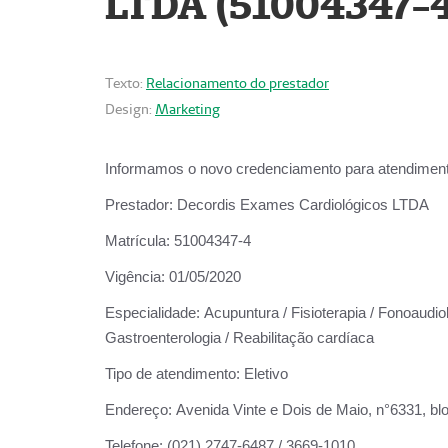
LTDA (51004347-4
Texto:
Relacionamento do prestador
Design:
Marketing
Informamos o novo credenciamento para atendiment
Prestador:
Decordis Exames Cardiológicos LTDA
Matrícula:
51004347-4
Vigência:
01/05/2020
Especialidade:
Acupuntura / Fisioterapia / Fonoaudiolo
Gastroenterologia / Reabilitação cardíaca
Tipo de atendimento:
Eletivo
Endereço:
Avenida Vinte e Dois de Maio, n°6331, blo
Telefone:
(021) 2747-6487 / 3669-1010