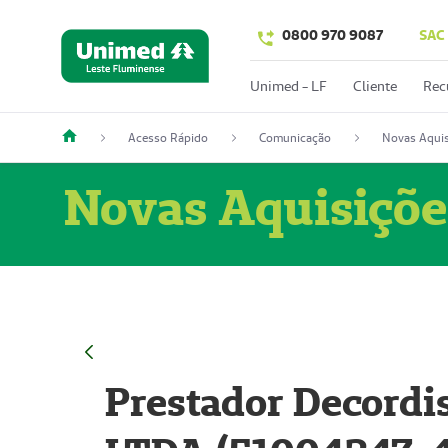
0800 970 9087
SAC
Unimed - LF
Cliente
Rec
Acesso Rápido
Comunicação
Novas Aquis
Novas Aquisiçõe
Prestador Decordi