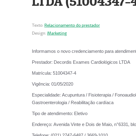
LTDA (51004347-4
Texto:
Relacionamento do prestador
Design:
Marketing
Informamos o novo credenciamento para atendiment
Prestador:
Decordis Exames Cardiológicos LTDA
Matrícula:
51004347-4
Vigência:
01/05/2020
Especialidade:
Acupuntura / Fisioterapia / Fonoaudiolo
Gastroenterologia / Reabilitação cardíaca
Tipo de atendimento:
Eletivo
Endereço:
Avenida Vinte e Dois de Maio, n°6331, blo
Telefone:
(021) 2747-6487 / 3669-1010