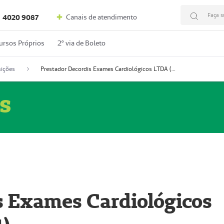
Faça s
Canais de atendimento
4020 9087
ursos Próprios
2º via de Boleto
ições
Prestador Decordis Exames Cardiológicos LTDA (51004347-4)
s
s Exames Cardiológicos