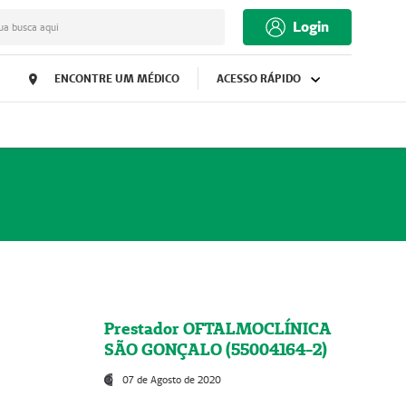
Login
ua busca aqui
ENCONTRE UM MÉDICO
ACESSO RÁPIDO
Prestador OFTALMOCLÍNICA
SÃO GONÇALO (55004164-2)
07 de Agosto de 2020