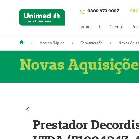
0800 970 9087
SAC
Unimed - LF
Cliente
Rec
Acesso Rápido
Comunicação
Novas Aquis
Novas Aquisiçõe
Prestador Decordi