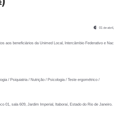
)
01 de abri
os aos beneficiários da
Unimed Local, Intercâmbio Federativo e Naci
gia / Psiquiatria / Nutrição / Psicologia / Teste ergométrico /
co 01, sala 609, Jardim Imperial, Itaboraí, Estado do Rio de Janeiro.