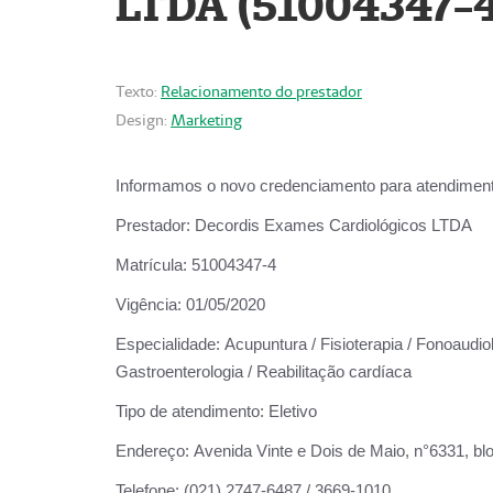
LTDA (51004347-4
Texto:
Relacionamento do prestador
Design:
Marketing
Informamos o novo credenciamento para atendiment
Prestador:
Decordis Exames Cardiológicos LTDA
Matrícula:
51004347-4
Vigência:
01/05/2020
Especialidade:
Acupuntura / Fisioterapia / Fonoaudiolo
Gastroenterologia / Reabilitação cardíaca
Tipo de atendimento:
Eletivo
Endereço:
Avenida Vinte e Dois de Maio, n°6331, blo
Telefone:
(021) 2747-6487 / 3669-1010