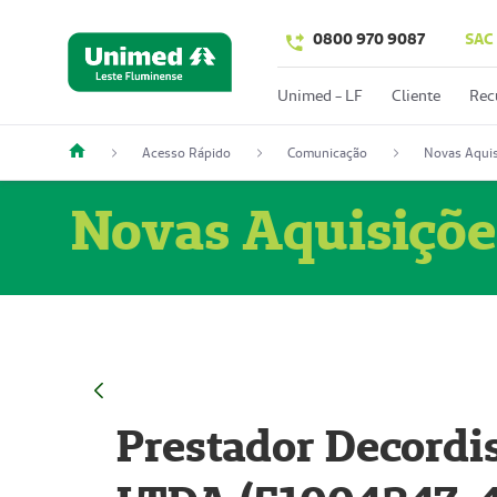
0800 970 9087
SAC
Unimed - LF
Cliente
Rec
Acesso Rápido
Comunicação
Novas Aquis
Novas Aquisiçõe
Prestador Decordi