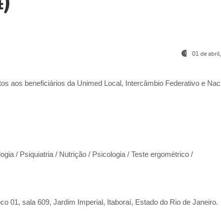
)
01 de abri
os aos beneficiários da
Unimed Local, Intercâmbio Federativo e Naci
gia / Psiquiatria / Nutrição / Psicologia / Teste ergométrico /
co 01, sala 609, Jardim Imperial, Itaboraí, Estado do Rio de Janeiro.