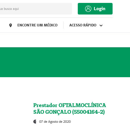
Login
ua busca aqui
ENCONTRE UM MÉDICO
ACESSO RÁPIDO
Prestador OFTALMOCLÍNICA
SÃO GONÇALO (55004164-2)
07 de Agosto de 2020