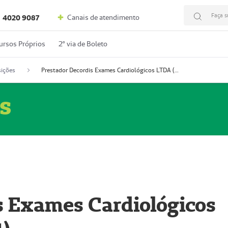
Faça s
Canais de atendimento
4020 9087
ursos Próprios
2º via de Boleto
ições
Prestador Decordis Exames Cardiológicos LTDA (51004347-4)
s
s Exames Cardiológicos