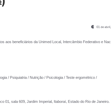
)
01 de abri
os aos beneficiários da
Unimed Local, Intercâmbio Federativo e Naci
gia / Psiquiatria / Nutrição / Psicologia / Teste ergométrico /
co 01, sala 609, Jardim Imperial, Itaboraí, Estado do Rio de Janeiro.