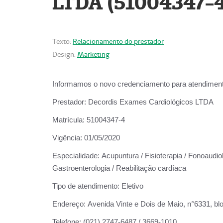
LTDA (51004347-4
Texto:
Relacionamento do prestador
Design:
Marketing
Informamos o novo credenciamento para atendiment
Prestador:
Decordis Exames Cardiológicos LTDA
Matrícula:
51004347-4
Vigência:
01/05/2020
Especialidade:
Acupuntura / Fisioterapia / Fonoaudiolo
Gastroenterologia / Reabilitação cardíaca
Tipo de atendimento:
Eletivo
Endereço:
Avenida Vinte e Dois de Maio, n°6331, blo
Telefone:
(021) 2747-6487 / 3669-1010