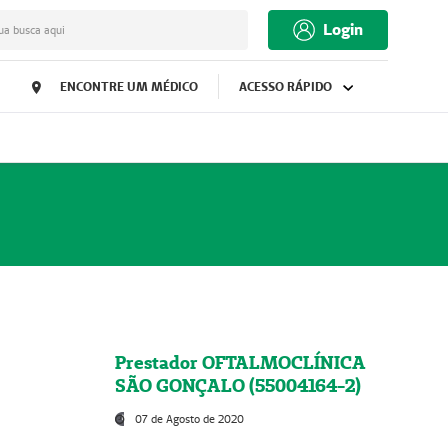
Login
ua busca aqui
ENCONTRE UM MÉDICO
ACESSO RÁPIDO
Prestador OFTALMOCLÍNICA
SÃO GONÇALO (55004164-2)
07 de Agosto de 2020