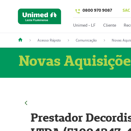
0800 970 9087
SAC
Unimed - LF
Cliente
Rec
Acesso Rápido
Comunicação
Novas Aquis
Novas Aquisiçõe
Prestador Decordi