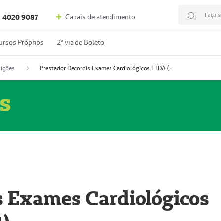
Faça s
Canais de atendimento
4020 9087
ursos Próprios
2º via de Boleto
ições
Prestador Decordis Exames Cardiológicos LTDA (51004347-4)
s
s Exames Cardiológicos