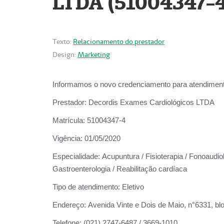
LTDA (51004347-4
Texto:
Relacionamento do prestador
Design:
Marketing
Informamos o novo credenciamento para atendiment
Prestador:
Decordis Exames Cardiológicos LTDA
Matrícula:
51004347-4
Vigência:
01/05/2020
Especialidade:
Acupuntura / Fisioterapia / Fonoaudiolo
Gastroenterologia / Reabilitação cardíaca
Tipo de atendimento:
Eletivo
Endereço:
Avenida Vinte e Dois de Maio, n°6331, blo
Telefone:
(021) 2747-6487 / 3669-1010