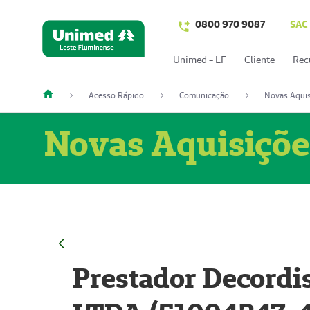
0800 970 9087
SAC
Unimed - LF
Cliente
Rec
Acesso Rápido
Comunicação
Novas Aquis
Novas Aquisiçõe
Prestador Decordi