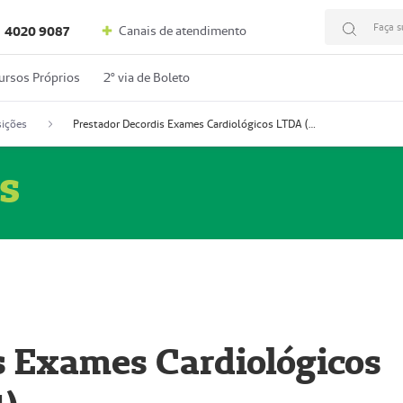
Faça s
Canais de atendimento
4020 9087
ursos Próprios
2º via de Boleto
ições
Prestador Decordis Exames Cardiológicos LTDA (51004347-4)
s
s Exames Cardiológicos