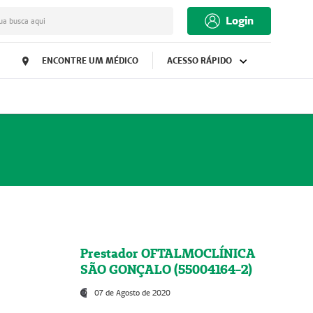
Login
ua busca aqui
ENCONTRE UM MÉDICO
ACESSO RÁPIDO
Prestador OFTALMOCLÍNICA
SÃO GONÇALO (55004164-2)
07 de Agosto de 2020