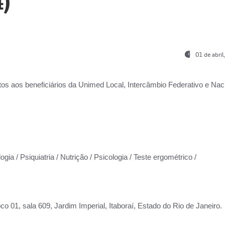
)
01 de abri
os aos beneficiários da
Unimed Local, Intercâmbio Federativo e Naci
gia / Psiquiatria / Nutrição / Psicologia / Teste ergométrico /
co 01, sala 609, Jardim Imperial, Itaboraí, Estado do Rio de Janeiro.