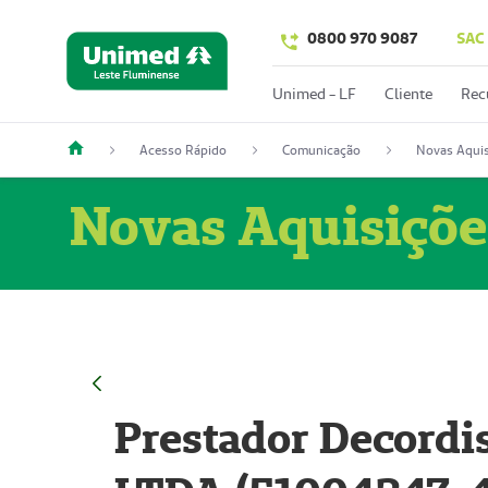
0800 970 9087
SAC
Unimed - LF
Cliente
Rec
Acesso Rápido
Comunicação
Novas Aquis
Novas Aquisiçõe
Prestador Decordi