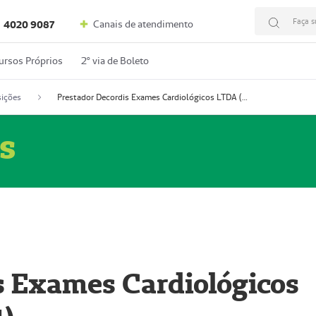
Faça s
Canais de atendimento
4020 9087
ursos Próprios
2º via de Boleto
ições
Prestador Decordis Exames Cardiológicos LTDA (51004347-4)
s
s Exames Cardiológicos