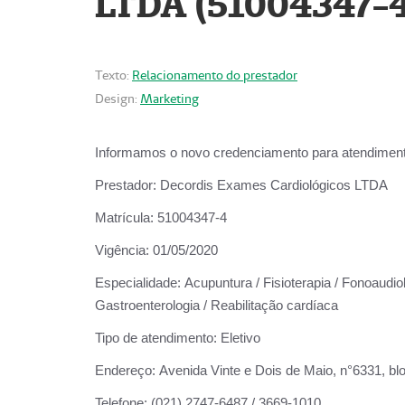
LTDA (51004347-4
Texto:
Relacionamento do prestador
Design:
Marketing
Informamos o novo credenciamento para atendiment
Prestador:
Decordis Exames Cardiológicos LTDA
Matrícula:
51004347-4
Vigência:
01/05/2020
Especialidade:
Acupuntura / Fisioterapia / Fonoaudiolo
Gastroenterologia / Reabilitação cardíaca
Tipo de atendimento:
Eletivo
Endereço:
Avenida Vinte e Dois de Maio, n°6331, blo
Telefone:
(021) 2747-6487 / 3669-1010