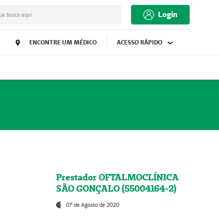
Login
ua busca aqui
ENCONTRE UM MÉDICO
ACESSO RÁPIDO
Prestador OFTALMOCLÍNICA
SÃO GONÇALO (55004164-2)
07 de Agosto de 2020