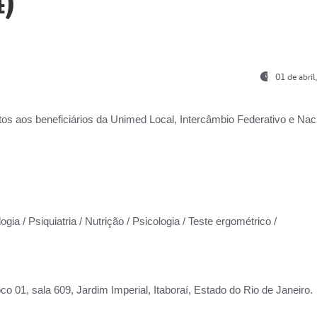
)
01 de abri
os aos beneficiários da
Unimed Local, Intercâmbio Federativo e Naci
gia / Psiquiatria / Nutrição / Psicologia / Teste ergométrico /
co 01, sala 609, Jardim Imperial, Itaboraí, Estado do Rio de Janeiro.