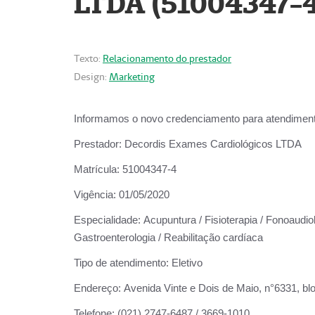
LTDA (51004347-4
Texto:
Relacionamento do prestador
Design:
Marketing
Informamos o novo credenciamento para atendiment
Prestador:
Decordis Exames Cardiológicos LTDA
Matrícula:
51004347-4
Vigência:
01/05/2020
Especialidade:
Acupuntura / Fisioterapia / Fonoaudiolo
Gastroenterologia / Reabilitação cardíaca
Tipo de atendimento:
Eletivo
Endereço:
Avenida Vinte e Dois de Maio, n°6331, blo
Telefone:
(021) 2747-6487 / 3669-1010