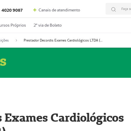
Faça s
Canais de atendimento
4020 9087
ursos Próprios
2º via de Boleto
ições
Prestador Decordis Exames Cardiológicos LTDA (51004347-4)
s
s Exames Cardiológicos