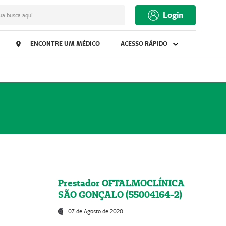
Login
ua busca aqui
ENCONTRE UM MÉDICO
ACESSO RÁPIDO
Prestador OFTALMOCLÍNICA
SÃO GONÇALO (55004164-2)
07 de Agosto de 2020