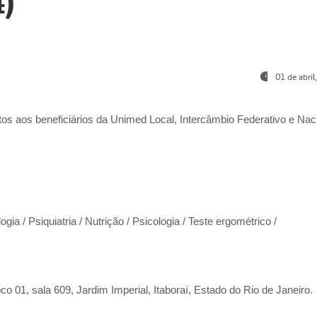
)
01 de abri
os aos beneficiários da
Unimed Local, Intercâmbio Federativo e Naci
gia / Psiquiatria / Nutrição / Psicologia / Teste ergométrico /
co 01, sala 609, Jardim Imperial, Itaboraí, Estado do Rio de Janeiro.