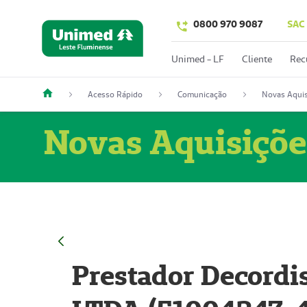
0800 970 9087
SAC
Unimed - LF
Cliente
Rec
Acesso Rápido
Comunicação
Novas Aquis
Novas Aquisiçõe
Prestador Decordi