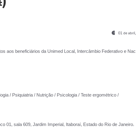
)
01 de abri
os aos beneficiários da
Unimed Local, Intercâmbio Federativo e Naci
gia / Psiquiatria / Nutrição / Psicologia / Teste ergométrico /
co 01, sala 609, Jardim Imperial, Itaboraí, Estado do Rio de Janeiro.