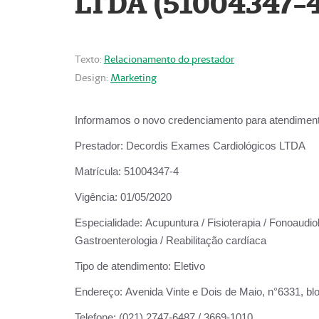
LTDA (51004347-4
Texto:
Relacionamento do prestador
Design:
Marketing
Informamos o novo credenciamento para atendiment
Prestador:
Decordis Exames Cardiológicos LTDA
Matrícula:
51004347-4
Vigência:
01/05/2020
Especialidade:
Acupuntura / Fisioterapia / Fonoaudiolo
Gastroenterologia / Reabilitação cardíaca
Tipo de atendimento:
Eletivo
Endereço:
Avenida Vinte e Dois de Maio, n°6331, blo
Telefone:
(021) 2747-6487 / 3669-1010