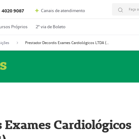
Faça s
Canais de atendimento
4020 9087
ursos Próprios
2º via de Boleto
ições
Prestador Decordis Exames Cardiológicos LTDA (51004347-4)
s
s Exames Cardiológicos