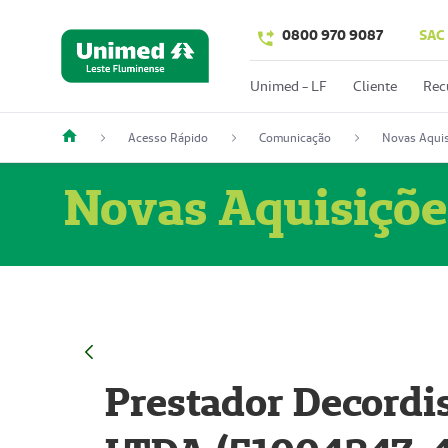
0800 970 9087
SAC
Unimed - LF
Cliente
Rec
Acesso Rápido
Comunicação
Novas Aquis
Novas Aquisiçõe
Prestador Decordi