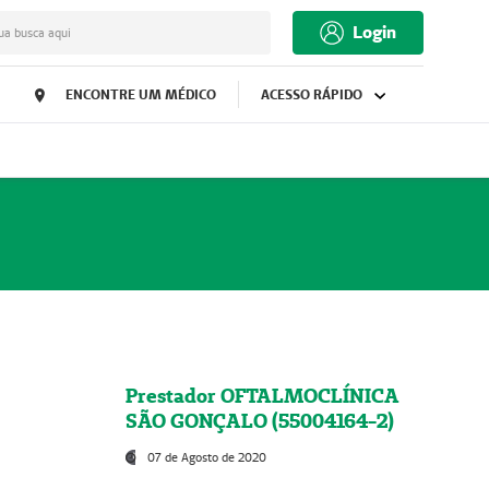
Login
ua busca aqui
ENCONTRE UM MÉDICO
ACESSO RÁPIDO
Prestador OFTALMOCLÍNICA
SÃO GONÇALO (55004164-2)
07 de Agosto de 2020