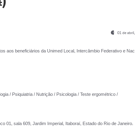
)
01 de abri
os aos beneficiários da
Unimed Local, Intercâmbio Federativo e Naci
gia / Psiquiatria / Nutrição / Psicologia / Teste ergométrico /
co 01, sala 609, Jardim Imperial, Itaboraí, Estado do Rio de Janeiro.