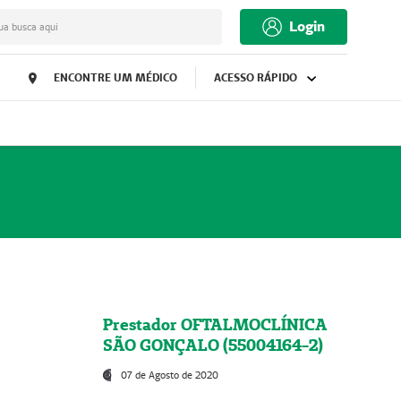
Login
ua busca aqui
ENCONTRE UM MÉDICO
ACESSO RÁPIDO
Prestador OFTALMOCLÍNICA
SÃO GONÇALO (55004164-2)
07 de Agosto de 2020