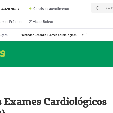
Faça s
Canais de atendimento
4020 9087
ursos Próprios
2º via de Boleto
ições
Prestador Decordis Exames Cardiológicos LTDA (51004347-4)
s
s Exames Cardiológicos