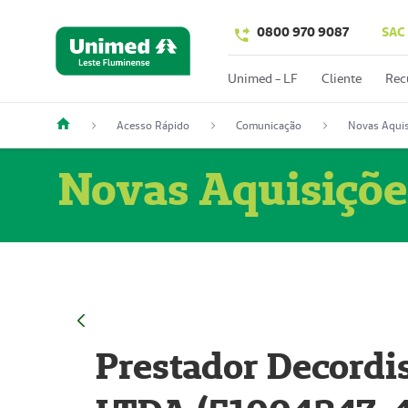
0800 970 9087
SAC
Unimed - LF
Cliente
Rec
Acesso Rápido
Comunicação
Novas Aquis
Novas Aquisiçõe
Prestador Decordi