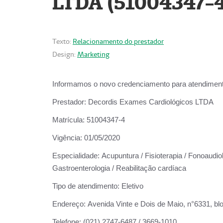
LTDA (51004347-4
Texto:
Relacionamento do prestador
Design:
Marketing
Informamos o novo credenciamento para atendiment
Prestador:
Decordis Exames Cardiológicos LTDA
Matrícula:
51004347-4
Vigência:
01/05/2020
Especialidade:
Acupuntura / Fisioterapia / Fonoaudiolo
Gastroenterologia / Reabilitação cardíaca
Tipo de atendimento:
Eletivo
Endereço:
Avenida Vinte e Dois de Maio, n°6331, blo
Telefone:
(021) 2747-6487 / 3669-1010