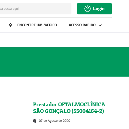
Login
ua busca aqui
ENCONTRE UM MÉDICO
ACESSO RÁPIDO
Prestador OFTALMOCLÍNICA
SÃO GONÇALO (55004164-2)
07 de Agosto de 2020