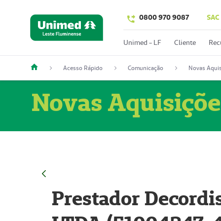
0800 970 9087
SAC
Unimed - LF
Cliente
Rec
Acesso Rápido
Comunicação
Novas Aquis
Novas Aquisiçõe
Prestador Decordi