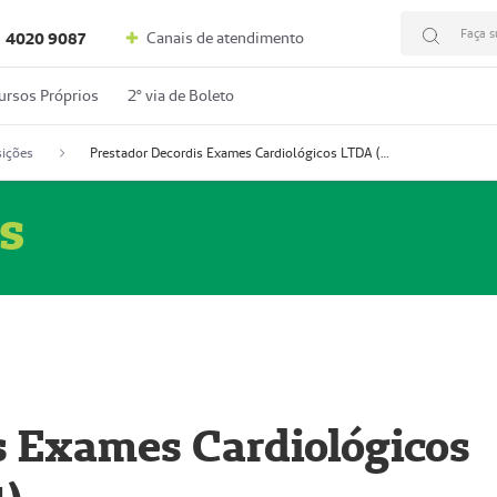
Faça s
Canais de atendimento
4020 9087
ursos Próprios
2º via de Boleto
ições
Prestador Decordis Exames Cardiológicos LTDA (51004347-4)
s
s Exames Cardiológicos