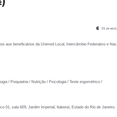
)
01 de abri
os aos beneficiários da
Unimed Local, Intercâmbio Federativo e Naci
gia / Psiquiatria / Nutrição / Psicologia / Teste ergométrico /
co 01, sala 609, Jardim Imperial, Itaboraí, Estado do Rio de Janeiro.