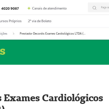
Faça s
Canais de atendimento
4020 9087
ursos Próprios
2º via de Boleto
ições
Prestador Decordis Exames Cardiológicos LTDA (51004347-4)
s
s Exames Cardiológicos