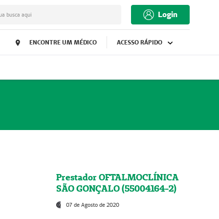
Login
ua busca aqui
ENCONTRE UM MÉDICO
ACESSO RÁPIDO
Prestador OFTALMOCLÍNICA
SÃO GONÇALO (55004164-2)
07 de Agosto de 2020