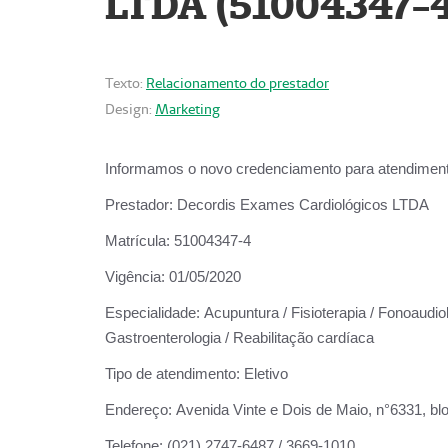
LTDA (51004347-4
Texto:
Relacionamento do prestador
Design:
Marketing
Informamos o novo credenciamento para atendiment
Prestador:
Decordis Exames Cardiológicos LTDA
Matrícula:
51004347-4
Vigência:
01/05/2020
Especialidade:
Acupuntura / Fisioterapia / Fonoaudiolo
Gastroenterologia / Reabilitação cardíaca
Tipo de atendimento:
Eletivo
Endereço:
Avenida Vinte e Dois de Maio, n°6331, blo
Telefone:
(021) 2747-6487 / 3669-1010