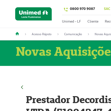
0800 970 9087
SAC
Unimed - LF
Cliente
Rec
Acesso Rápido
Comunicação
Novas Aquis
Novas Aquisiçõe
Prestador Decordi