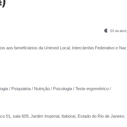
)
01 de abri
os aos beneficiários da
Unimed Local, Intercâmbio Federativo e Naci
gia / Psiquiatria / Nutrição / Psicologia / Teste ergométrico /
co 01, sala 609, Jardim Imperial, Itaboraí, Estado do Rio de Janeiro.