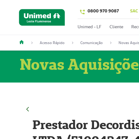
0800 970 9087
SAC
Unimed - LF
Cliente
Rec
Acesso Rápido
Comunicação
Novas Aquis
Novas Aquisiçõe
Prestador Decordi