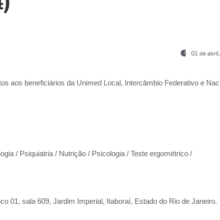
)
01 de abri
os aos beneficiários da
Unimed Local, Intercâmbio Federativo e Naci
gia / Psiquiatria / Nutrição / Psicologia / Teste ergométrico /
co 01, sala 609, Jardim Imperial, Itaboraí, Estado do Rio de Janeiro.