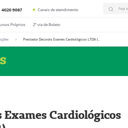
Faça s
Canais de atendimento
4020 9087
ursos Próprios
2º via de Boleto
ições
Prestador Decordis Exames Cardiológicos LTDA (51004347-4)
s
s Exames Cardiológicos