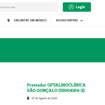
Login
ua busca aqui
ENCONTRE UM MÉDICO
ACESSO RÁPIDO
Prestador OFTALMOCLÍNICA
SÃO GONÇALO (55004164-2)
07 de Agosto de 2020