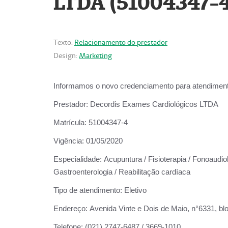
LTDA (51004347-4
Texto:
Relacionamento do prestador
Design:
Marketing
Informamos o novo credenciamento para atendiment
Prestador:
Decordis Exames Cardiológicos LTDA
Matrícula:
51004347-4
Vigência:
01/05/2020
Especialidade:
Acupuntura / Fisioterapia / Fonoaudiolo
Gastroenterologia / Reabilitação cardíaca
Tipo de atendimento:
Eletivo
Endereço:
Avenida Vinte e Dois de Maio, n°6331, blo
Telefone:
(021) 2747-6487 / 3669-1010