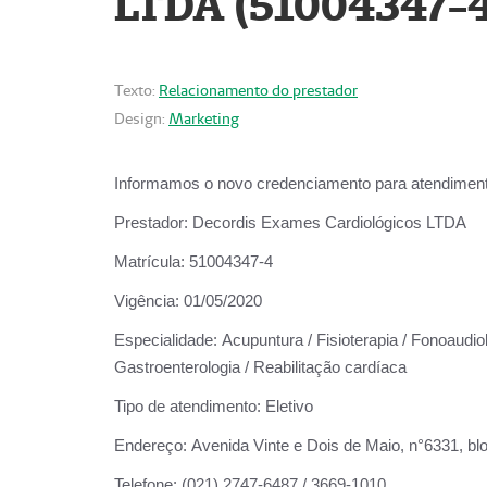
LTDA (51004347-4
Texto:
Relacionamento do prestador
Design:
Marketing
Informamos o novo credenciamento para atendiment
Prestador:
Decordis Exames Cardiológicos LTDA
Matrícula:
51004347-4
Vigência:
01/05/2020
Especialidade:
Acupuntura / Fisioterapia / Fonoaudiolo
Gastroenterologia / Reabilitação cardíaca
Tipo de atendimento:
Eletivo
Endereço:
Avenida Vinte e Dois de Maio, n°6331, blo
Telefone:
(021) 2747-6487 / 3669-1010