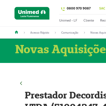
0800 970 9087
SAC
Unimed - LF
Cliente
Rec
Acesso Rápido
Comunicação
Novas Aquis
Novas Aquisiçõe
Prestador Decordi