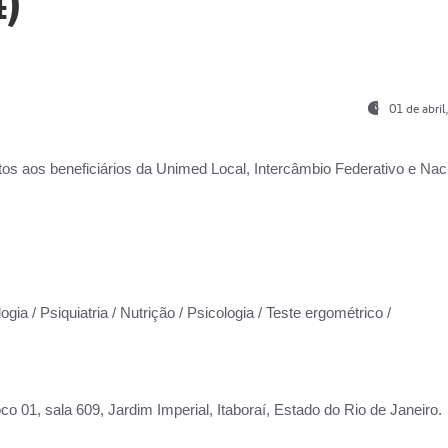
)
01 de abri
os aos beneficiários da
Unimed Local, Intercâmbio Federativo e Naci
gia / Psiquiatria / Nutrição / Psicologia / Teste ergométrico /
co 01, sala 609, Jardim Imperial, Itaboraí, Estado do Rio de Janeiro.