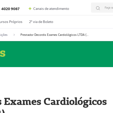
Faça s
Canais de atendimento
4020 9087
ursos Próprios
2º via de Boleto
ições
Prestador Decordis Exames Cardiológicos LTDA (51004347-4)
s
s Exames Cardiológicos