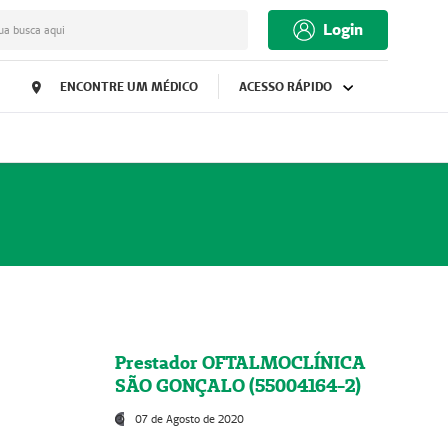
Login
ua busca aqui
ENCONTRE UM MÉDICO
ACESSO RÁPIDO
Prestador OFTALMOCLÍNICA
SÃO GONÇALO (55004164-2)
07 de Agosto de 2020