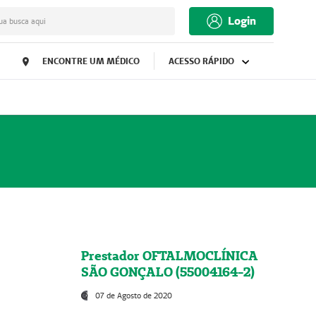
Login
ua busca aqui
ENCONTRE UM MÉDICO
ACESSO RÁPIDO
Prestador OFTALMOCLÍNICA
SÃO GONÇALO (55004164-2)
07 de Agosto de 2020