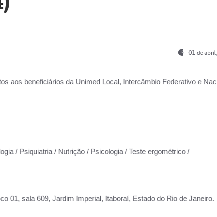
)
01 de abri
os aos beneficiários da
Unimed Local, Intercâmbio Federativo e Naci
gia / Psiquiatria / Nutrição / Psicologia / Teste ergométrico /
co 01, sala 609, Jardim Imperial, Itaboraí, Estado do Rio de Janeiro.