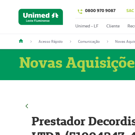
0800 970 9087
SAC
Unimed - LF
Cliente
Rec
Acesso Rápido
Comunicação
Novas Aquis
Novas Aquisiçõe
Prestador Decordi