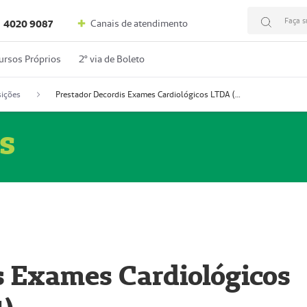
Faça s
Canais de atendimento
4020 9087
ursos Próprios
2º via de Boleto
ições
Prestador Decordis Exames Cardiológicos LTDA (51004347-4)
s
s Exames Cardiológicos