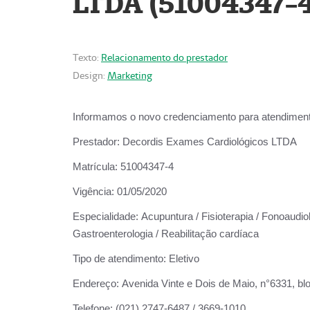
LTDA (51004347-4
Texto:
Relacionamento do prestador
Design:
Marketing
Informamos o novo credenciamento para atendiment
Prestador:
Decordis Exames Cardiológicos LTDA
Matrícula:
51004347-4
Vigência:
01/05/2020
Especialidade:
Acupuntura / Fisioterapia / Fonoaudiolo
Gastroenterologia / Reabilitação cardíaca
Tipo de atendimento:
Eletivo
Endereço:
Avenida Vinte e Dois de Maio, n°6331, blo
Telefone:
(021) 2747-6487 / 3669-1010