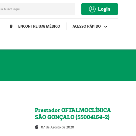
Login
ua busca aqui
ENCONTRE UM MÉDICO
ACESSO RÁPIDO
Prestador OFTALMOCLÍNICA
SÃO GONÇALO (55004164-2)
07 de Agosto de 2020