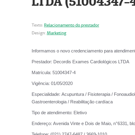
LTDA (51004347-4
Texto:
Relacionamento do prestador
Design:
Marketing
Informamos o novo credenciamento para atendiment
Prestador:
Decordis Exames Cardiológicos LTDA
Matrícula:
51004347-4
Vigência:
01/05/2020
Especialidade:
Acupuntura / Fisioterapia / Fonoaudiolo
Gastroenterologia / Reabilitação cardíaca
Tipo de atendimento:
Eletivo
Endereço:
Avenida Vinte e Dois de Maio, n°6331, blo
Telefone:
(021) 2747-6487 / 3669-1010