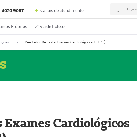
Faça s
Canais de atendimento
4020 9087
ursos Próprios
2º via de Boleto
ições
Prestador Decordis Exames Cardiológicos LTDA (51004347-4)
s
s Exames Cardiológicos