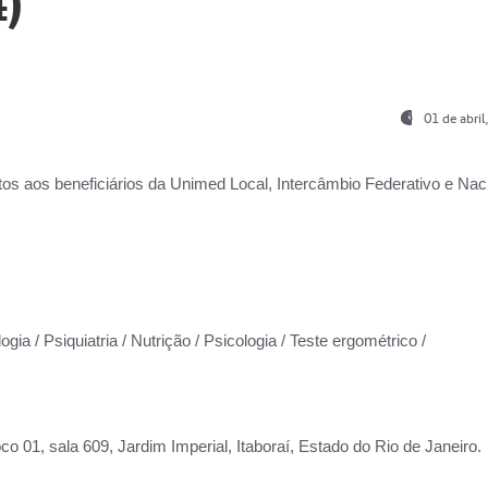
)
01 de abri
os aos beneficiários da
Unimed Local, Intercâmbio Federativo e Naci
gia / Psiquiatria / Nutrição / Psicologia / Teste ergométrico /
co 01, sala 609, Jardim Imperial, Itaboraí, Estado do Rio de Janeiro.