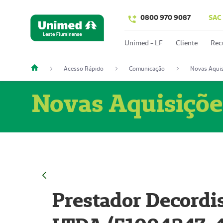
0800 970 9087
SAC
Unimed - LF
Cliente
Rec
Acesso Rápido
Comunicação
Novas Aquis
Novas Aquisiçõe
Prestador Decordi