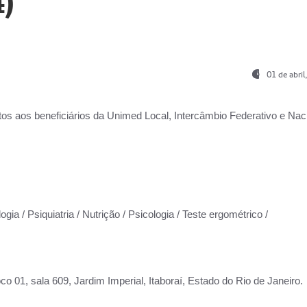
)
01 de abri
os aos beneficiários da
Unimed Local, Intercâmbio Federativo e Naci
gia / Psiquiatria / Nutrição / Psicologia / Teste ergométrico /
co 01, sala 609, Jardim Imperial, Itaboraí, Estado do Rio de Janeiro.