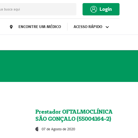
Login
ua busca aqui
ENCONTRE UM MÉDICO
ACESSO RÁPIDO
Prestador OFTALMOCLÍNICA
SÃO GONÇALO (55004164-2)
07 de Agosto de 2020