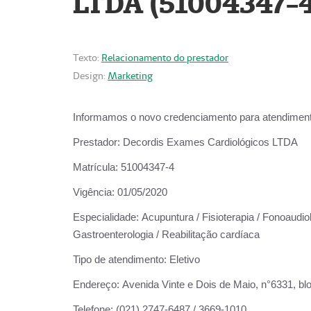
LTDA (51004347-4
Texto:
Relacionamento do prestador
Design:
Marketing
Informamos o novo credenciamento para atendiment
Prestador:
Decordis Exames Cardiológicos LTDA
Matrícula:
51004347-4
Vigência:
01/05/2020
Especialidade:
Acupuntura / Fisioterapia / Fonoaudiolo
Gastroenterologia / Reabilitação cardíaca
Tipo de atendimento:
Eletivo
Endereço:
Avenida Vinte e Dois de Maio, n°6331, blo
Telefone:
(021) 2747-6487 / 3669-1010