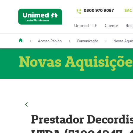
0800 970 9087
SAC
Unimed - LF
Cliente
Rec
Acesso Rápido
Comunicação
Novas Aquis
Novas Aquisiçõe
Prestador Decordi