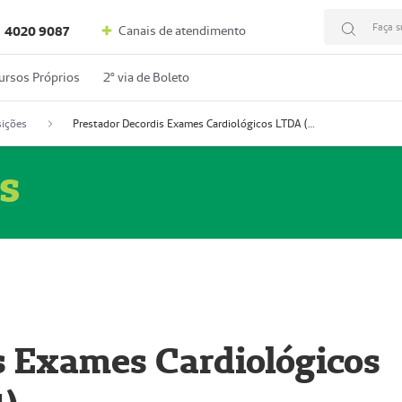
Faça s
Canais de atendimento
4020 9087
ursos Próprios
2º via de Boleto
ições
Prestador Decordis Exames Cardiológicos LTDA (51004347-4)
s
s Exames Cardiológicos