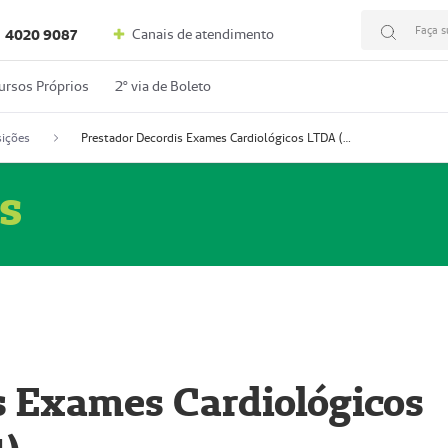
Faça s
Canais de atendimento
4020 9087
ursos Próprios
2º via de Boleto
ições
Prestador Decordis Exames Cardiológicos LTDA (51004347-4)
s
s Exames Cardiológicos