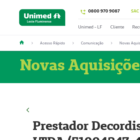
0800 970 9087
SAC
Unimed - LF
Cliente
Rec
Acesso Rápido
Comunicação
Novas Aquis
Novas Aquisiçõe
Prestador Decordi