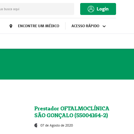
Login
ua busca aqui
ENCONTRE UM MÉDICO
ACESSO RÁPIDO
Prestador OFTALMOCLÍNICA
SÃO GONÇALO (55004164-2)
07 de Agosto de 2020