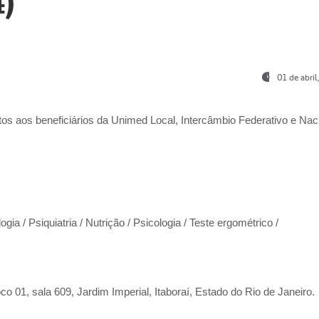
)
01 de abri
os aos beneficiários da
Unimed Local, Intercâmbio Federativo e Naci
gia / Psiquiatria / Nutrição / Psicologia / Teste ergométrico /
co 01, sala 609, Jardim Imperial, Itaboraí, Estado do Rio de Janeiro.