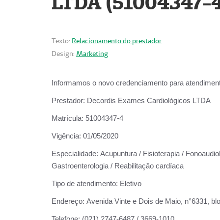
LTDA (51004347-4
Texto:
Relacionamento do prestador
Design:
Marketing
Informamos o novo credenciamento para atendiment
Prestador:
Decordis Exames Cardiológicos LTDA
Matrícula:
51004347-4
Vigência:
01/05/2020
Especialidade:
Acupuntura / Fisioterapia / Fonoaudiolo
Gastroenterologia / Reabilitação cardíaca
Tipo de atendimento:
Eletivo
Endereço:
Avenida Vinte e Dois de Maio, n°6331, blo
Telefone:
(021) 2747-6487 / 3669-1010