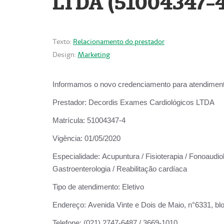
LTDA (51004347-4
Texto:
Relacionamento do prestador
Design:
Marketing
Informamos o novo credenciamento para atendiment
Prestador:
Decordis Exames Cardiológicos LTDA
Matrícula:
51004347-4
Vigência:
01/05/2020
Especialidade:
Acupuntura / Fisioterapia / Fonoaudiolo
Gastroenterologia / Reabilitação cardíaca
Tipo de atendimento:
Eletivo
Endereço:
Avenida Vinte e Dois de Maio, n°6331, blo
Telefone:
(021) 2747-6487 / 3669-1010