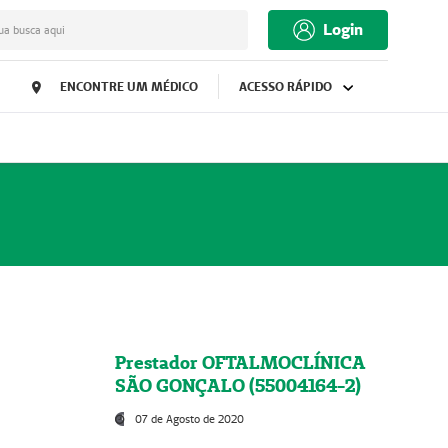
Login
ua busca aqui
ENCONTRE UM MÉDICO
ACESSO RÁPIDO
Prestador OFTALMOCLÍNICA
SÃO GONÇALO (55004164-2)
07 de Agosto de 2020