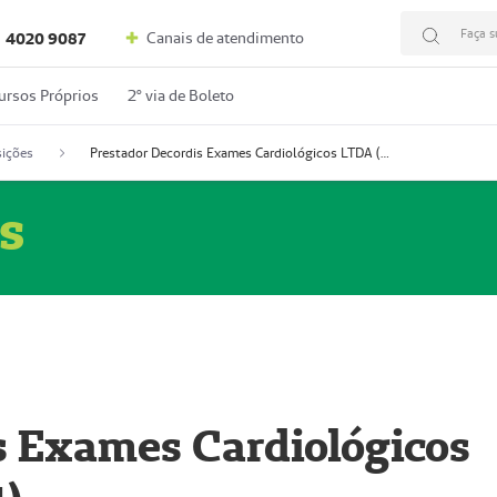
Faça s
Canais de atendimento
4020 9087
ursos Próprios
2º via de Boleto
ições
Prestador Decordis Exames Cardiológicos LTDA (51004347-4)
s
s Exames Cardiológicos