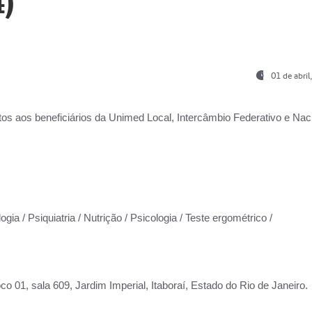
)
01 de abri
os aos beneficiários da
Unimed Local, Intercâmbio Federativo e Naci
gia / Psiquiatria / Nutrição / Psicologia / Teste ergométrico /
co 01, sala 609, Jardim Imperial, Itaboraí, Estado do Rio de Janeiro.