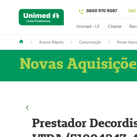
0800 970 9087
SAC
Unimed - LF
Cliente
Rec
Acesso Rápido
Comunicação
Novas Aquis
Novas Aquisiçõe
Prestador Decordi