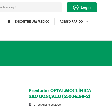
Login
ua busca aqui
ENCONTRE UM MÉDICO
ACESSO RÁPIDO
Prestador OFTALMOCLÍNICA
SÃO GONÇALO (55004164-2)
07 de Agosto de 2020