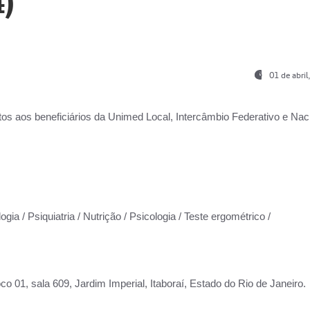
)
01 de abri
os aos beneficiários da
Unimed Local, Intercâmbio Federativo e Naci
gia / Psiquiatria / Nutrição / Psicologia / Teste ergométrico /
co 01, sala 609, Jardim Imperial, Itaboraí, Estado do Rio de Janeiro.