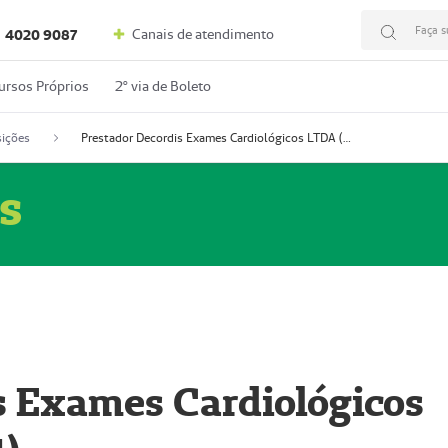
Faça s
Canais de atendimento
4020 9087
ursos Próprios
2º via de Boleto
ições
Prestador Decordis Exames Cardiológicos LTDA (51004347-4)
s
s Exames Cardiológicos