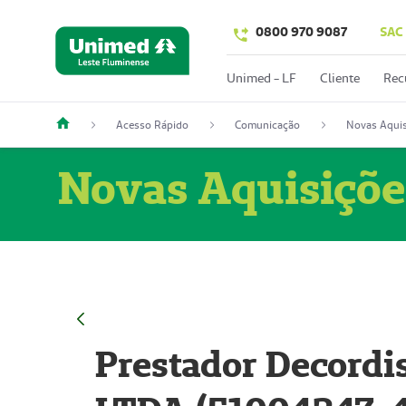
0800 970 9087
SAC
Unimed - LF
Cliente
Rec
Acesso Rápido
Comunicação
Novas Aquis
Novas Aquisiçõe
Prestador Decordi