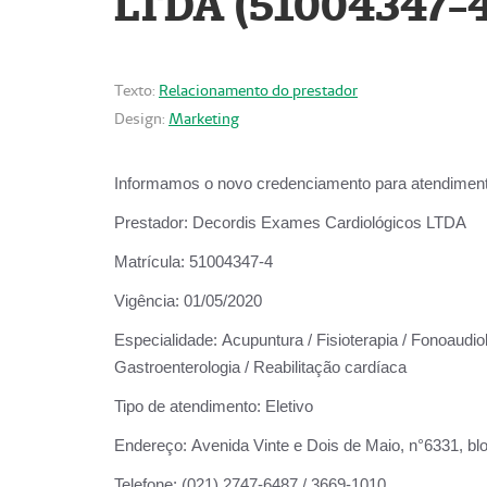
LTDA (51004347-4
Texto:
Relacionamento do prestador
Design:
Marketing
Informamos o novo credenciamento para atendiment
Prestador:
Decordis Exames Cardiológicos LTDA
Matrícula:
51004347-4
Vigência:
01/05/2020
Especialidade:
Acupuntura / Fisioterapia / Fonoaudiolo
Gastroenterologia / Reabilitação cardíaca
Tipo de atendimento:
Eletivo
Endereço:
Avenida Vinte e Dois de Maio, n°6331, blo
Telefone:
(021) 2747-6487 / 3669-1010