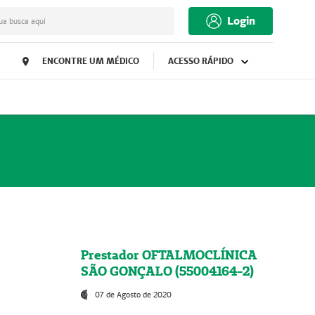
Login
ua busca aqui
ENCONTRE UM MÉDICO
ACESSO RÁPIDO
Prestador OFTALMOCLÍNICA
SÃO GONÇALO (55004164-2)
07 de Agosto de 2020