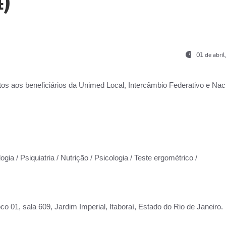
)
01 de abri
os aos beneficiários da
Unimed Local, Intercâmbio Federativo e Naci
gia / Psiquiatria / Nutrição / Psicologia / Teste ergométrico /
co 01, sala 609, Jardim Imperial, Itaboraí, Estado do Rio de Janeiro.