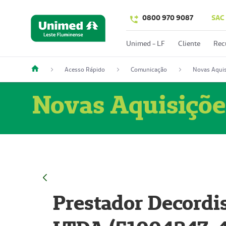
0800 970 9087
SAC
Unimed - LF
Cliente
Rec
Acesso Rápido
Comunicação
Novas Aquis
Novas Aquisiçõe
Prestador Decordi