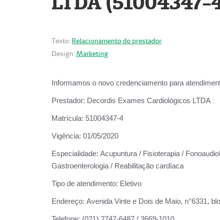
LTDA (51004347-4
Texto:
Relacionamento do prestador
Design:
Marketing
Informamos o novo credenciamento para atendiment
Prestador:
Decordis Exames Cardiológicos LTDA
Matrícula:
51004347-4
Vigência:
01/05/2020
Especialidade:
Acupuntura / Fisioterapia / Fonoaudiolo
Gastroenterologia / Reabilitação cardíaca
Tipo de atendimento:
Eletivo
Endereço:
Avenida Vinte e Dois de Maio, n°6331, blo
Telefone:
(021) 2747-6487 / 3669-1010