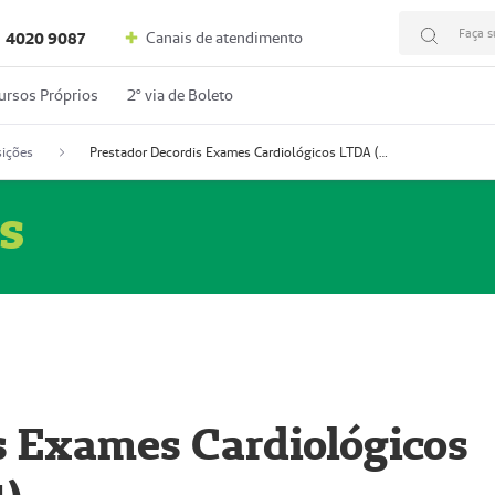
Faça s
Canais de atendimento
4020 9087
ursos Próprios
2º via de Boleto
ições
Prestador Decordis Exames Cardiológicos LTDA (51004347-4)
s
s Exames Cardiológicos