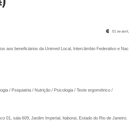
)
01 de abri
os aos beneficiários da
Unimed Local, Intercâmbio Federativo e Naci
gia / Psiquiatria / Nutrição / Psicologia / Teste ergométrico /
co 01, sala 609, Jardim Imperial, Itaboraí, Estado do Rio de Janeiro.