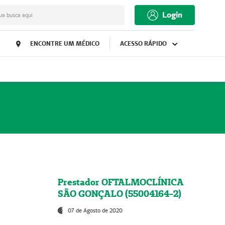
Login
ua busca aqui
ENCONTRE UM MÉDICO
ACESSO RÁPIDO
Prestador OFTALMOCLÍNICA
SÃO GONÇALO (55004164-2)
07 de Agosto de 2020