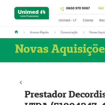
0800 970 9087
SAC
Unimed - LF
Cliente
Rec
Acesso Rápido
Comunicação
Novas Aquis
Novas Aquisiçõe
Prestador Decordi