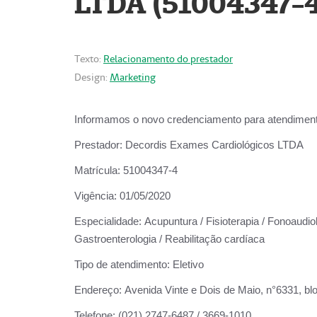
LTDA (51004347-4
Texto:
Relacionamento do prestador
Design:
Marketing
Informamos o novo credenciamento para atendiment
Prestador:
Decordis Exames Cardiológicos LTDA
Matrícula:
51004347-4
Vigência:
01/05/2020
Especialidade:
Acupuntura / Fisioterapia / Fonoaudiolo
Gastroenterologia / Reabilitação cardíaca
Tipo de atendimento:
Eletivo
Endereço:
Avenida Vinte e Dois de Maio, n°6331, blo
Telefone:
(021) 2747-6487 / 3669-1010