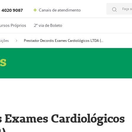
Faça s
Canais de atendimento
4020 9087
ursos Próprios
2º via de Boleto
ições
Prestador Decordis Exames Cardiológicos LTDA (51004347-4)
s
s Exames Cardiológicos