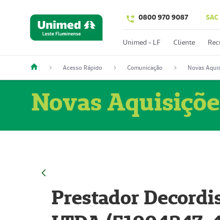
0800 970 9087
SAC
Unimed - LF
Cliente
Rec
Acesso Rápido
Comunicação
Novas Aquis
Novas Aquisiçõe
Prestador Decordi