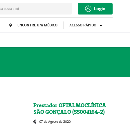
Login
ua busca aqui
ENCONTRE UM MÉDICO
ACESSO RÁPIDO
Prestador OFTALMOCLÍNICA
SÃO GONÇALO (55004164-2)
07 de Agosto de 2020