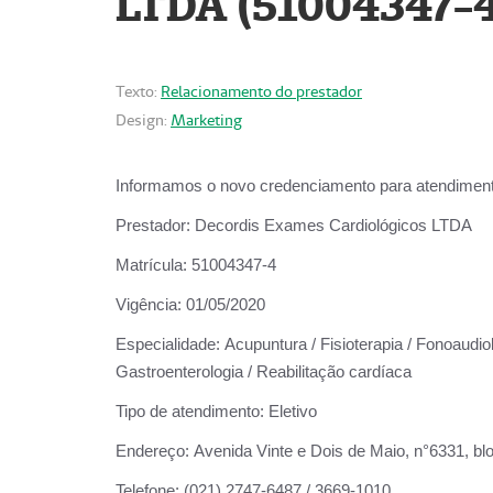
LTDA (51004347-4
Texto:
Relacionamento do prestador
Design:
Marketing
Informamos o novo credenciamento para atendiment
Prestador:
Decordis Exames Cardiológicos LTDA
Matrícula:
51004347-4
Vigência:
01/05/2020
Especialidade:
Acupuntura / Fisioterapia / Fonoaudiolo
Gastroenterologia / Reabilitação cardíaca
Tipo de atendimento:
Eletivo
Endereço:
Avenida Vinte e Dois de Maio, n°6331, blo
Telefone:
(021) 2747-6487 / 3669-1010