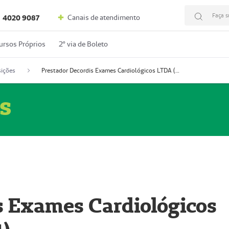
Faça s
Canais de atendimento
4020 9087
ursos Próprios
2º via de Boleto
ições
Prestador Decordis Exames Cardiológicos LTDA (51004347-4)
s
s Exames Cardiológicos