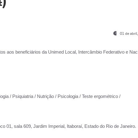
)
01 de abri
os aos beneficiários da
Unimed Local, Intercâmbio Federativo e Naci
gia / Psiquiatria / Nutrição / Psicologia / Teste ergométrico /
co 01, sala 609, Jardim Imperial, Itaboraí, Estado do Rio de Janeiro.