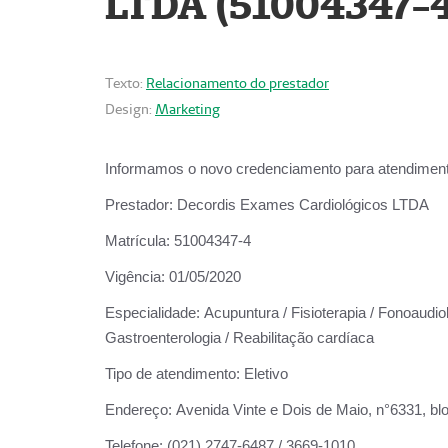
LTDA (51004347-4
Texto:
Relacionamento do prestador
Design:
Marketing
Informamos o novo credenciamento para atendiment
Prestador:
Decordis Exames Cardiológicos LTDA
Matrícula:
51004347-4
Vigência:
01/05/2020
Especialidade:
Acupuntura / Fisioterapia / Fonoaudiolo
Gastroenterologia / Reabilitação cardíaca
Tipo de atendimento:
Eletivo
Endereço:
Avenida Vinte e Dois de Maio, n°6331, blo
Telefone:
(021) 2747-6487 / 3669-1010