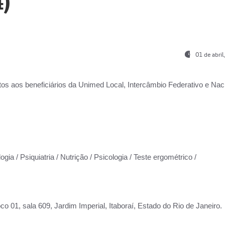
)
01 de abri
os aos beneficiários da
Unimed Local, Intercâmbio Federativo e Naci
gia / Psiquiatria / Nutrição / Psicologia / Teste ergométrico /
co 01, sala 609, Jardim Imperial, Itaboraí, Estado do Rio de Janeiro.