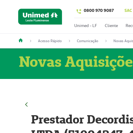
0800 970 9087
SAC
Unimed - LF
Cliente
Rec
Acesso Rápido
Comunicação
Novas Aquis
Novas Aquisiçõe
Prestador Decordi