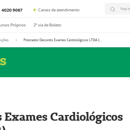
Faça s
Canais de atendimento
4020 9087
ursos Próprios
2º via de Boleto
ições
Prestador Decordis Exames Cardiológicos LTDA (51004347-4)
s
s Exames Cardiológicos