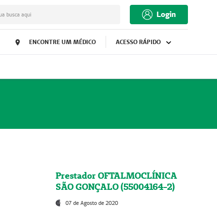
Login
ua busca aqui
ENCONTRE UM MÉDICO
ACESSO RÁPIDO
Prestador OFTALMOCLÍNICA
SÃO GONÇALO (55004164-2)
07 de Agosto de 2020