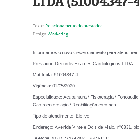
LTDA (51004347-4
Texto:
Relacionamento do prestador
Design:
Marketing
Informamos o novo credenciamento para atendiment
Prestador:
Decordis Exames Cardiológicos LTDA
Matrícula:
51004347-4
Vigência:
01/05/2020
Especialidade:
Acupuntura / Fisioterapia / Fonoaudiolo
Gastroenterologia / Reabilitação cardíaca
Tipo de atendimento:
Eletivo
Endereço:
Avenida Vinte e Dois de Maio, n°6331, blo
Telefone:
(021) 2747-6487 / 3669-1010