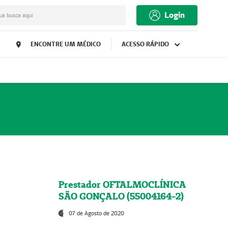
Login
ua busca aqui
ENCONTRE UM MÉDICO
ACESSO RÁPIDO
Prestador OFTALMOCLÍNICA
SÃO GONÇALO (55004164-2)
07 de Agosto de 2020