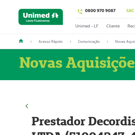
0800 970 9087
SAC
Unimed - LF
Cliente
Rec
Acesso Rápido
Comunicação
Novas Aquis
Novas Aquisiçõe
Prestador Decordi