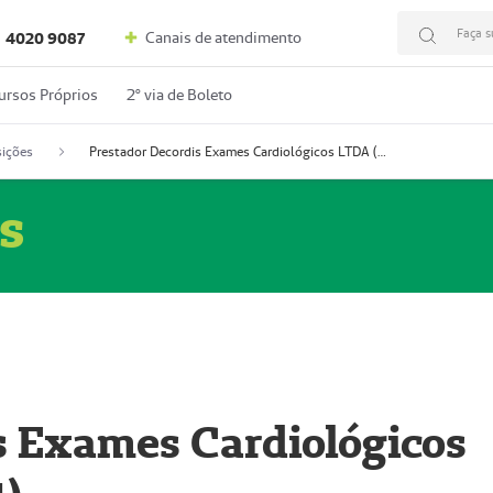
Faça s
Canais de atendimento
4020 9087
ursos Próprios
2º via de Boleto
ições
Prestador Decordis Exames Cardiológicos LTDA (51004347-4)
s
s Exames Cardiológicos