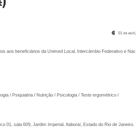
)
01 de abri
os aos beneficiários da
Unimed Local, Intercâmbio Federativo e Naci
gia / Psiquiatria / Nutrição / Psicologia / Teste ergométrico /
co 01, sala 609, Jardim Imperial, Itaboraí, Estado do Rio de Janeiro.