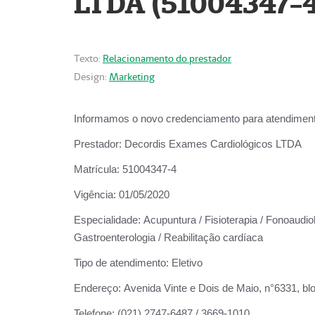
LTDA (51004347-4
Texto:
Relacionamento do prestador
Design:
Marketing
Informamos o novo credenciamento para atendiment
Prestador:
Decordis Exames Cardiológicos LTDA
Matrícula:
51004347-4
Vigência:
01/05/2020
Especialidade:
Acupuntura / Fisioterapia / Fonoaudiolo
Gastroenterologia / Reabilitação cardíaca
Tipo de atendimento:
Eletivo
Endereço:
Avenida Vinte e Dois de Maio, n°6331, blo
Telefone:
(021) 2747-6487 / 3669-1010