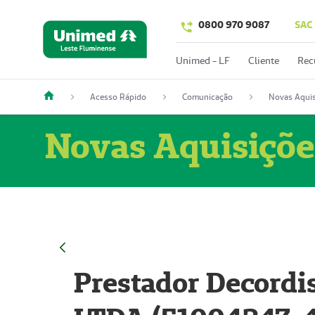
0800 970 9087
SAC
Unimed - LF
Cliente
Rec
Acesso Rápido
Comunicação
Novas Aquis
Novas Aquisiçõe
Prestador Decordi