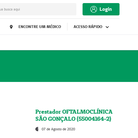
Login
ua busca aqui
ENCONTRE UM MÉDICO
ACESSO RÁPIDO
Prestador OFTALMOCLÍNICA
SÃO GONÇALO (55004164-2)
07 de Agosto de 2020