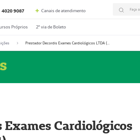
Faça s
Canais de atendimento
4020 9087
ursos Próprios
2º via de Boleto
ições
Prestador Decordis Exames Cardiológicos LTDA (51004347-4)
s
s Exames Cardiológicos