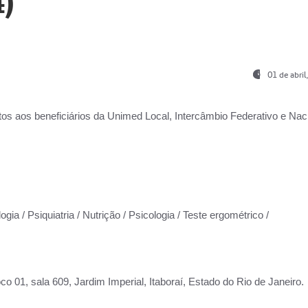
)
01 de abri
os aos beneficiários da
Unimed Local, Intercâmbio Federativo e Naci
gia / Psiquiatria / Nutrição / Psicologia / Teste ergométrico /
co 01, sala 609, Jardim Imperial, Itaboraí, Estado do Rio de Janeiro.