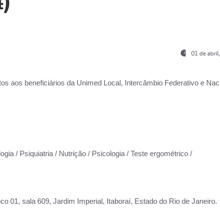
)
01 de abri
os aos beneficiários da
Unimed Local, Intercâmbio Federativo e Naci
gia / Psiquiatria / Nutrição / Psicologia / Teste ergométrico /
co 01, sala 609, Jardim Imperial, Itaboraí, Estado do Rio de Janeiro.