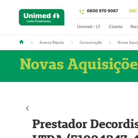
0800 970 9087
SAC
Unimed - LF
Cliente
Rec
Acesso Rápido
Comunicação
Novas Aquis
Novas Aquisiçõe
Prestador Decordi