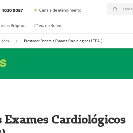
Faça s
Canais de atendimento
4020 9087
ursos Próprios
2º via de Boleto
ições
Prestador Decordis Exames Cardiológicos LTDA (51004347-4)
s
s Exames Cardiológicos