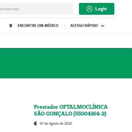
Login
ua busca aqui
ENCONTRE UM MÉDICO
ACESSO RÁPIDO
Prestador OFTALMOCLÍNICA
SÃO GONÇALO (55004164-2)
07 de Agosto de 2020