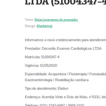
LTDA (51004347-4
Texto:
Relacionamento do prestador
Design:
Marketing
Informamos o novo credenciamento para atendiment
Prestador:
Decordis Exames Cardiológicos LTDA
Matrícula:
51004347-4
Vigência:
01/05/2020
Especialidade:
Acupuntura / Fisioterapia / Fonoaudiolo
Gastroenterologia / Reabilitação cardíaca
Tipo de atendimento:
Eletivo
Endereço:
Avenida Vinte e Dois de Maio, n°6331, blo
Telefone:
(021) 2747-6487 / 3669-1010