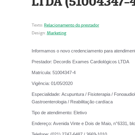
LTDA (51004347-4
Texto:
Relacionamento do prestador
Design:
Marketing
Informamos o novo credenciamento para atendiment
Prestador:
Decordis Exames Cardiológicos LTDA
Matrícula:
51004347-4
Vigência:
01/05/2020
Especialidade:
Acupuntura / Fisioterapia / Fonoaudiolo
Gastroenterologia / Reabilitação cardíaca
Tipo de atendimento:
Eletivo
Endereço:
Avenida Vinte e Dois de Maio, n°6331, blo
Telefone:
(021) 2747-6487 / 3669-1010