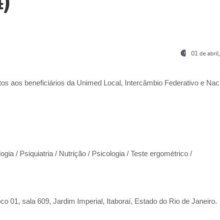
)
01 de abri
os aos beneficiários da
Unimed Local, Intercâmbio Federativo e Naci
gia / Psiquiatria / Nutrição / Psicologia / Teste ergométrico /
co 01, sala 609, Jardim Imperial, Itaboraí, Estado do Rio de Janeiro.