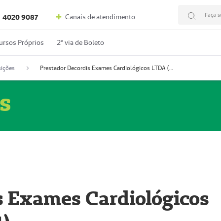
Faça s
Canais de atendimento
4020 9087
ursos Próprios
2º via de Boleto
ições
Prestador Decordis Exames Cardiológicos LTDA (51004347-4)
s
s Exames Cardiológicos