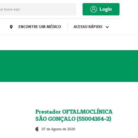
Login
ua busca aqui
ENCONTRE UM MÉDICO
ACESSO RÁPIDO
Prestador OFTALMOCLÍNICA
SÃO GONÇALO (55004164-2)
07 de Agosto de 2020