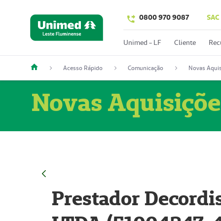
0800 970 9087
SAC
Unimed - LF
Cliente
Rec
Acesso Rápido
Comunicação
Novas Aquis
Novas Aquisiçõe
Prestador Decordi