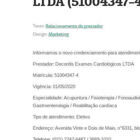
LTDA (51004347-4
Texto:
Relacionamento do prestador
Design:
Marketing
Informamos o novo credenciamento para atendiment
Prestador:
Decordis Exames Cardiológicos LTDA
Matrícula:
51004347-4
Vigência:
01/05/2020
Especialidade:
Acupuntura / Fisioterapia / Fonoaudiolo
Gastroenterologia / Reabilitação cardíaca
Tipo de atendimento:
Eletivo
Endereço:
Avenida Vinte e Dois de Maio, n°6331, blo
Telefone:
(021) 2747-6487 / 3669-1010