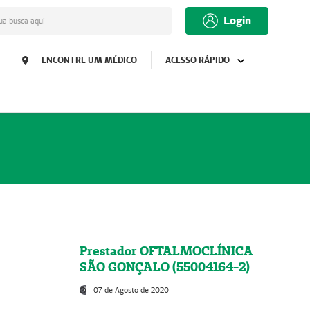
Login
ua busca aqui
ENCONTRE UM MÉDICO
ACESSO RÁPIDO
Prestador OFTALMOCLÍNICA
SÃO GONÇALO (55004164-2)
07 de Agosto de 2020