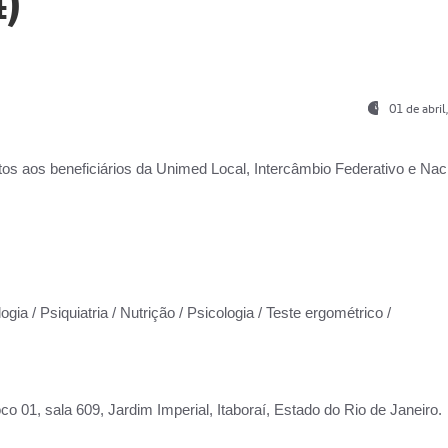
)
01 de abri
os aos beneficiários da
Unimed Local, Intercâmbio Federativo e Naci
gia / Psiquiatria / Nutrição / Psicologia / Teste ergométrico /
co 01, sala 609, Jardim Imperial, Itaboraí, Estado do Rio de Janeiro.