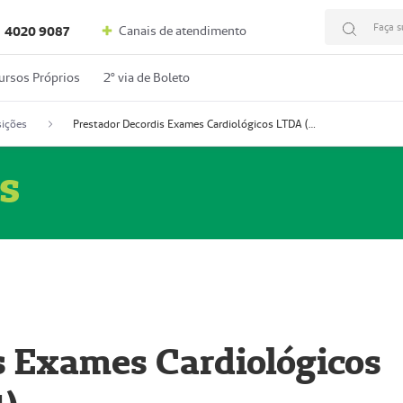
Faça s
Canais de atendimento
4020 9087
ursos Próprios
2º via de Boleto
ições
Prestador Decordis Exames Cardiológicos LTDA (51004347-4)
s
s Exames Cardiológicos