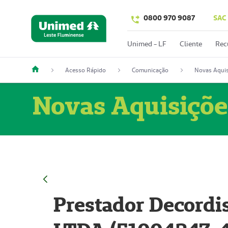
0800 970 9087
SAC
Unimed - LF
Cliente
Rec
Acesso Rápido
Comunicação
Novas Aquis
Novas Aquisiçõe
Prestador Decordi