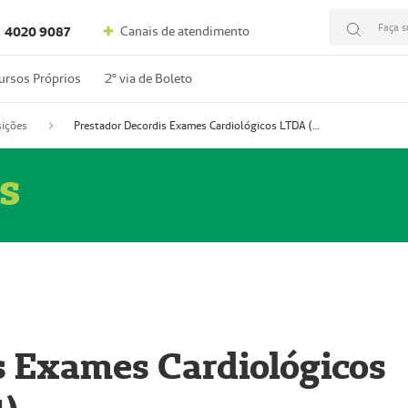
Faça s
Canais de atendimento
4020 9087
ursos Próprios
2º via de Boleto
ições
Prestador Decordis Exames Cardiológicos LTDA (51004347-4)
s
s Exames Cardiológicos