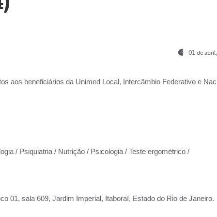
)
01 de abri
os aos beneficiários da
Unimed Local, Intercâmbio Federativo e Naci
gia / Psiquiatria / Nutrição / Psicologia / Teste ergométrico /
co 01, sala 609, Jardim Imperial, Itaboraí, Estado do Rio de Janeiro.