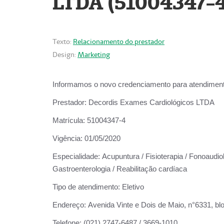
LTDA (51004347-4
Texto:
Relacionamento do prestador
Design:
Marketing
Informamos o novo credenciamento para atendiment
Prestador:
Decordis Exames Cardiológicos LTDA
Matrícula:
51004347-4
Vigência:
01/05/2020
Especialidade:
Acupuntura / Fisioterapia / Fonoaudiolo
Gastroenterologia / Reabilitação cardíaca
Tipo de atendimento:
Eletivo
Endereço:
Avenida Vinte e Dois de Maio, n°6331, blo
Telefone:
(021) 2747-6487 / 3669-1010