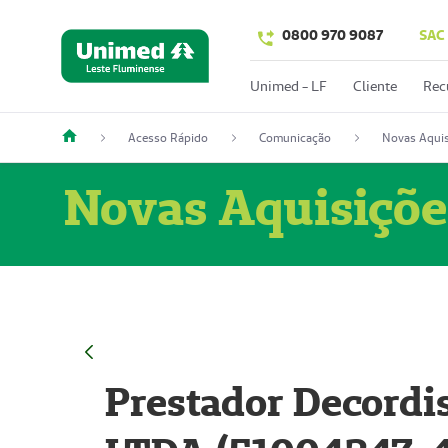
0800 970 9087
SAC
Unimed - LF
Cliente
Rec
Acesso Rápido
Comunicação
Novas Aquis
Novas Aquisiçõe
Prestador Decordi