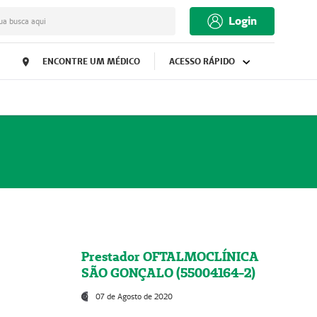
Login
ua busca aqui
ENCONTRE UM MÉDICO
ACESSO RÁPIDO
Prestador OFTALMOCLÍNICA
SÃO GONÇALO (55004164-2)
07 de Agosto de 2020