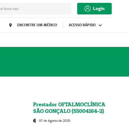
Login
ua busca aqui
ENCONTRE UM MÉDICO
ACESSO RÁPIDO
Prestador OFTALMOCLÍNICA
SÃO GONÇALO (55004164-2)
07 de Agosto de 2020