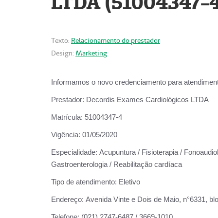
LTDA (51004347-4
Texto:
Relacionamento do prestador
Design:
Marketing
Informamos o novo credenciamento para atendiment
Prestador:
Decordis Exames Cardiológicos LTDA
Matrícula:
51004347-4
Vigência:
01/05/2020
Especialidade:
Acupuntura / Fisioterapia / Fonoaudiolo
Gastroenterologia / Reabilitação cardíaca
Tipo de atendimento:
Eletivo
Endereço:
Avenida Vinte e Dois de Maio, n°6331, blo
Telefone:
(021) 2747-6487 / 3669-1010