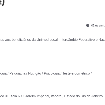
)
01 de abri
os aos beneficiários da
Unimed Local, Intercâmbio Federativo e Naci
gia / Psiquiatria / Nutrição / Psicologia / Teste ergométrico /
co 01, sala 609, Jardim Imperial, Itaboraí, Estado do Rio de Janeiro.