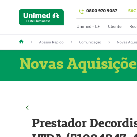
0800 970 9087
SAC
Unimed - LF
Cliente
Rec
Acesso Rápido
Comunicação
Novas Aquis
Novas Aquisiçõe
Prestador Decordi