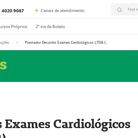
Faça s
Canais de atendimento
4020 9087
ursos Próprios
2º via de Boleto
ições
Prestador Decordis Exames Cardiológicos LTDA (51004347-4)
s
s Exames Cardiológicos