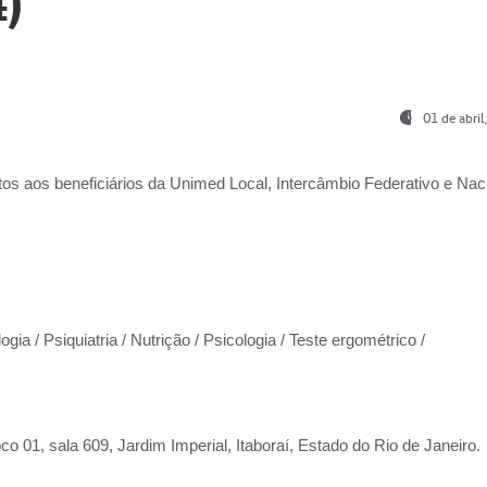
)
01 de abri
os aos beneficiários da
Unimed Local, Intercâmbio Federativo e Naci
gia / Psiquiatria / Nutrição / Psicologia / Teste ergométrico /
co 01, sala 609, Jardim Imperial, Itaboraí, Estado do Rio de Janeiro.