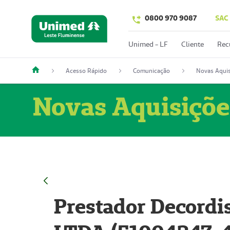
0800 970 9087
SAC
Unimed - LF
Cliente
Rec
Acesso Rápido
Comunicação
Novas Aquis
Novas Aquisiçõe
Prestador Decordi