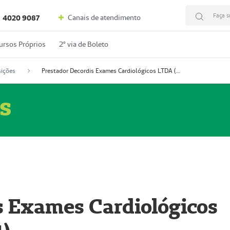
Faça s
Canais de atendimento
4020 9087
ursos Próprios
2º via de Boleto
ições
Prestador Decordis Exames Cardiológicos LTDA (51004347-4)
s
s Exames Cardiológicos