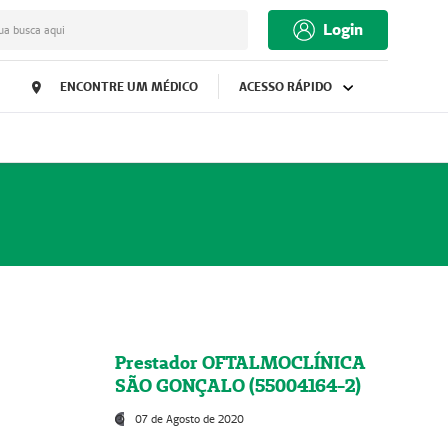
Login
ua busca aqui
ENCONTRE UM MÉDICO
ACESSO RÁPIDO
Prestador OFTALMOCLÍNICA
SÃO GONÇALO (55004164-2)
07 de Agosto de 2020