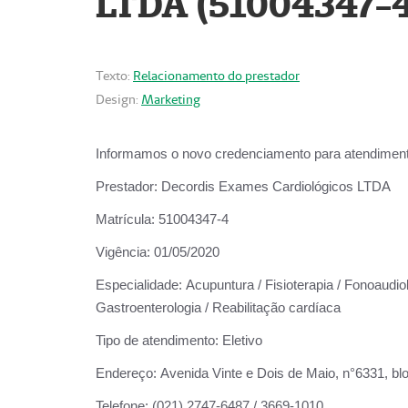
LTDA (51004347-4
Texto:
Relacionamento do prestador
Design:
Marketing
Informamos o novo credenciamento para atendiment
Prestador:
Decordis Exames Cardiológicos LTDA
Matrícula:
51004347-4
Vigência:
01/05/2020
Especialidade:
Acupuntura / Fisioterapia / Fonoaudiolo
Gastroenterologia / Reabilitação cardíaca
Tipo de atendimento:
Eletivo
Endereço:
Avenida Vinte e Dois de Maio, n°6331, blo
Telefone:
(021) 2747-6487 / 3669-1010