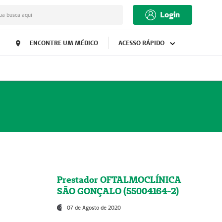
Login
ua busca aqui
ENCONTRE UM MÉDICO
ACESSO RÁPIDO
Prestador OFTALMOCLÍNICA
SÃO GONÇALO (55004164-2)
07 de Agosto de 2020