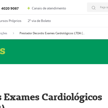
Faça s
Canais de atendimento
4020 9087
ursos Próprios
2º via de Boleto
ições
Prestador Decordis Exames Cardiológicos LTDA (51004347-4)
s
s Exames Cardiológicos