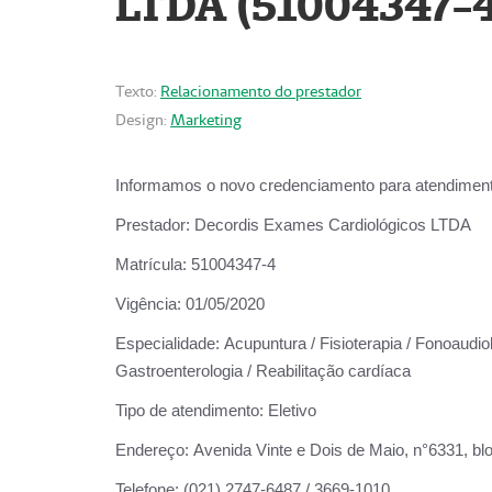
LTDA (51004347-4
Texto:
Relacionamento do prestador
Design:
Marketing
Informamos o novo credenciamento para atendiment
Prestador:
Decordis Exames Cardiológicos LTDA
Matrícula:
51004347-4
Vigência:
01/05/2020
Especialidade:
Acupuntura / Fisioterapia / Fonoaudiolo
Gastroenterologia / Reabilitação cardíaca
Tipo de atendimento:
Eletivo
Endereço:
Avenida Vinte e Dois de Maio, n°6331, blo
Telefone:
(021) 2747-6487 / 3669-1010