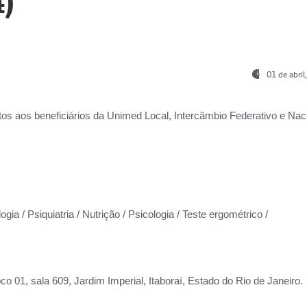
)
01 de abri
os aos beneficiários da
Unimed Local, Intercâmbio Federativo e Naci
gia / Psiquiatria / Nutrição / Psicologia / Teste ergométrico /
co 01, sala 609, Jardim Imperial, Itaboraí, Estado do Rio de Janeiro.