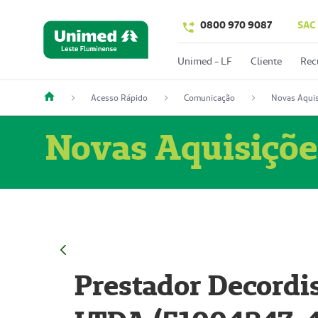
0800 970 9087
SAC
Unimed - LF
Cliente
Rec
Acesso Rápido
Comunicação
Novas Aquis
Novas Aquisiçõe
Prestador Decordi