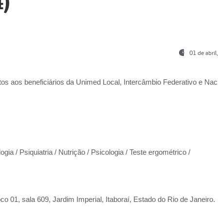
)
01 de abri
os aos beneficiários da
Unimed Local, Intercâmbio Federativo e Naci
gia / Psiquiatria / Nutrição / Psicologia / Teste ergométrico /
co 01, sala 609, Jardim Imperial, Itaboraí, Estado do Rio de Janeiro.