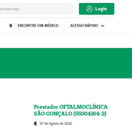
Login
ua busca aqui
ENCONTRE UM MÉDICO
ACESSO RÁPIDO
Prestador OFTALMOCLÍNICA
SÃO GONÇALO (55004164-2)
07 de Agosto de 2020