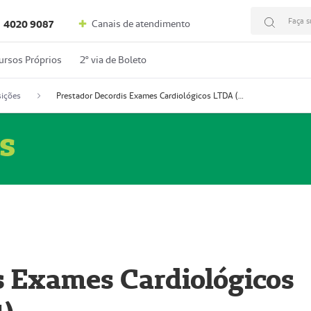
Faça s
Canais de atendimento
4020 9087
ursos Próprios
2º via de Boleto
ições
Prestador Decordis Exames Cardiológicos LTDA (51004347-4)
s
s Exames Cardiológicos