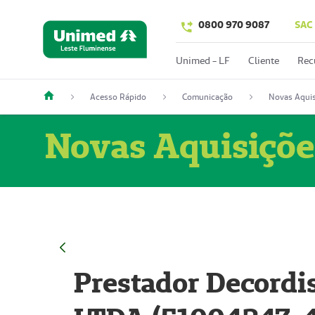
0800 970 9087
SAC
Unimed - LF
Cliente
Rec
Acesso Rápido
Comunicação
Novas Aquis
Novas Aquisiçõe
Prestador Decordi