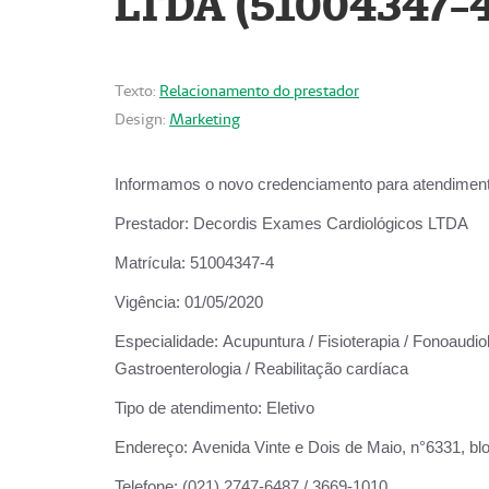
LTDA (51004347-4
Texto:
Relacionamento do prestador
Design:
Marketing
Informamos o novo credenciamento para atendiment
Prestador:
Decordis Exames Cardiológicos LTDA
Matrícula:
51004347-4
Vigência:
01/05/2020
Especialidade:
Acupuntura / Fisioterapia / Fonoaudiolo
Gastroenterologia / Reabilitação cardíaca
Tipo de atendimento:
Eletivo
Endereço:
Avenida Vinte e Dois de Maio, n°6331, blo
Telefone:
(021) 2747-6487 / 3669-1010