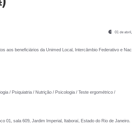
)
01 de abri
os aos beneficiários da
Unimed Local, Intercâmbio Federativo e Naci
gia / Psiquiatria / Nutrição / Psicologia / Teste ergométrico /
co 01, sala 609, Jardim Imperial, Itaboraí, Estado do Rio de Janeiro.