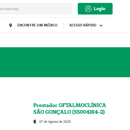
Login
ua busca aqui
ENCONTRE UM MÉDICO
ACESSO RÁPIDO
Prestador OFTALMOCLÍNICA
SÃO GONÇALO (55004164-2)
07 de Agosto de 2020