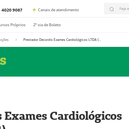
Faça s
Canais de atendimento
4020 9087
ursos Próprios
2º via de Boleto
ições
Prestador Decordis Exames Cardiológicos LTDA (51004347-4)
s
s Exames Cardiológicos