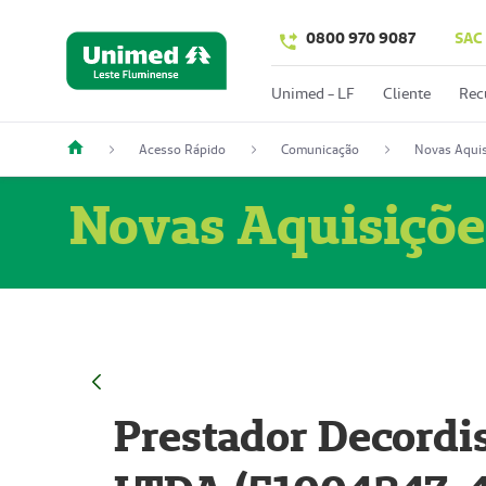
0800 970 9087
SAC
Unimed - LF
Cliente
Rec
Acesso Rápido
Comunicação
Novas Aquis
Novas Aquisiçõe
Prestador Decordi