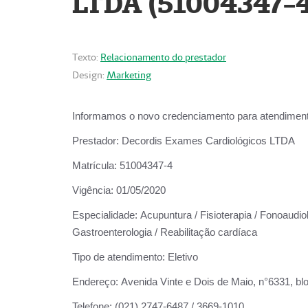
LTDA (51004347-4
Texto:
Relacionamento do prestador
Design:
Marketing
Informamos o novo credenciamento para atendiment
Prestador:
Decordis Exames Cardiológicos LTDA
Matrícula:
51004347-4
Vigência:
01/05/2020
Especialidade:
Acupuntura / Fisioterapia / Fonoaudiolo
Gastroenterologia / Reabilitação cardíaca
Tipo de atendimento:
Eletivo
Endereço:
Avenida Vinte e Dois de Maio, n°6331, blo
Telefone:
(021) 2747-6487 / 3669-1010